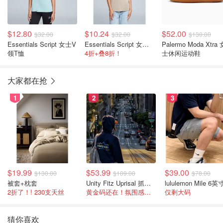
$12.80
$10.24
$52.00
$32.00
$32.00
$130.00
Essentials Script 女士V
Essentials Script 女士V领T恤
Palermo Moda Xtra 
领T恤
4折+叠8折！
士休闲运动鞋
大家都在抢
1
2
3
$19.99
$53.99
$39.00
$130.00
$109.00
$78.00
被套+枕套
Unity Fitz Uprisal 抓绒卫衣
2折了！! 230支天丝
黄金码还在！氛围感之神
仅剩大码
猜你喜欢