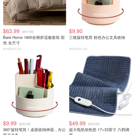
$63.99
$9.90
$91.99
Bare Home 1800全棉舒适被套组 驼
三格旋转笔筒 粉色办公文具收纳
色 全尺寸
amazon.ca
amazon.ca
$9.99
$49.99
$20.49
$69.99
360°旋转笔筒！桌面收纳神器，办公
超大电热加热垫 17×33英寸 六档调
学习必备
节