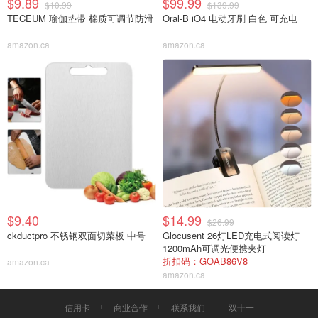
$9.89
$99.99
$10.99
$139.99
TECEUM 瑜伽垫带 棉质可调节防滑
Oral-B iO4 电动牙刷 白色 可充电
amazon.ca
amazon.ca
$9.40
$14.99
$26.99
ckductpro 不锈钢双面切菜板 中号
Glocusent 26灯LED充电式阅读灯
1200mAh可调光便携夹灯
折扣码：GOAB86V8
amazon.ca
amazon.ca
信用卡
商业合作
联系我们
双十一