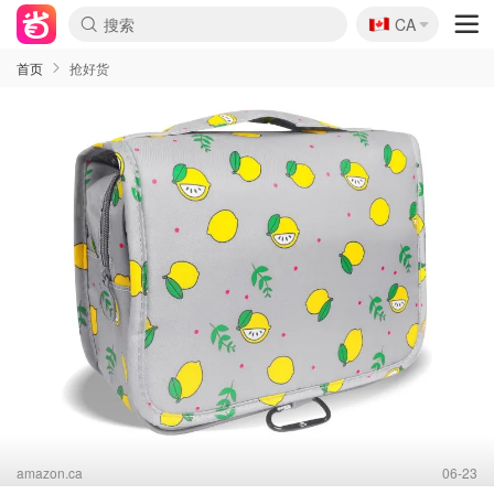
🇨🇦
CA
首页
抢好货
amazon.ca
06-23