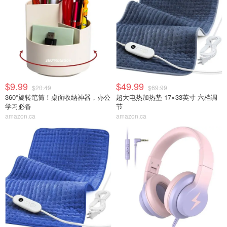
$9.99
$49.99
$20.49
$69.99
360°旋转笔筒！桌面收纳神器，办公
超大电热加热垫 17×33英寸 六档调
学习必备
节
amazon.ca
amazon.ca