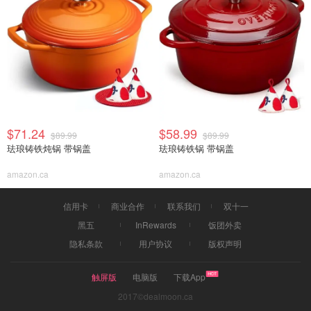
$71.24
$58.99
$89.99
$89.99
珐琅铸铁炖锅 带锅盖
珐琅铸铁锅 带锅盖
amazon.ca
amazon.ca
信用卡
商业合作
联系我们
双十一
黑五
InRewards
饭团外卖
隐私条款
用户协议
版权声明
触屏版
电脑版
下载App
2017©dealmoon.ca