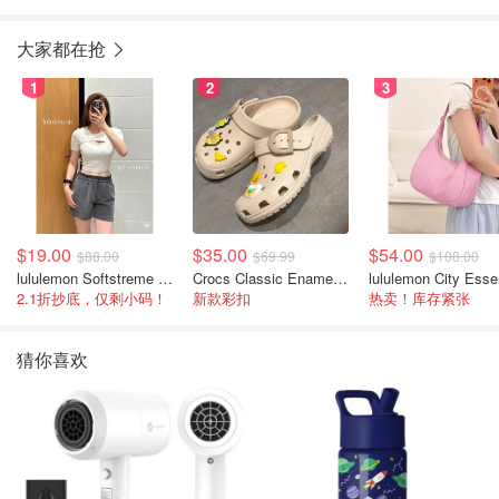
大家都在抢
1
2
3
$19.00
$35.00
$54.00
$88.00
$69.99
$108.00
lululemon Softstreme 女士高腰短裤 10cm
Crocs Classic Enamel Buckle 卡骆驰布扣便鞋
2.1折抄底，仅剩小码！
新款彩扣
热卖！库存紧张
猜你喜欢