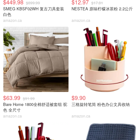
$449.98
$12.97
$899.99
$17.81
SMEG KBSF02WH 复古刀具套装
NESTEA 原味柠檬冰茶粉 2.2公斤
白色
amazon.ca
amazon.ca
$63.99
$9.90
$91.99
Bare Home 1800全棉舒适被套组 驼
三格旋转笔筒 粉色办公文具收纳
色 全尺寸
amazon.ca
amazon.ca