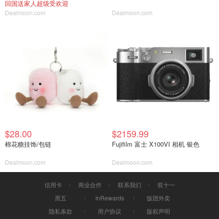
回国送家人超级受欢迎
Dealmoon.com
Dealmoon.com
$28.00
$2159.99
棉花糖挂饰/包链
Fujifilm 富士 X100VI 相机 银色
Dealmoon.com
Dealmoon.com
信用卡
商业合作
联系我们
双十一
黑五
InRewards
饭团外卖
隐私条款
用户协议
版权声明