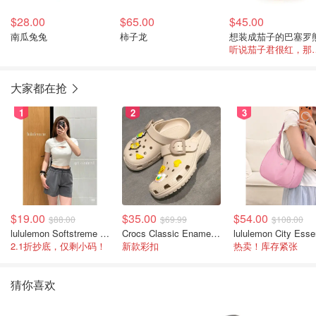
$28.00
$65.00
$45.00
南瓜兔兔
柿子龙
想装成茄子的巴塞罗
听说茄子君很
大家都在抢
1
2
3
$19.00
$35.00
$54.00
$88.00
$69.99
$108.00
lululemon Softstreme 女士高腰短裤 10cm
Crocs Classic Enamel Buckle 卡骆驰布扣便鞋
2.1折抄底，仅剩小码！
新款彩扣
热卖！库存紧张
猜你喜欢