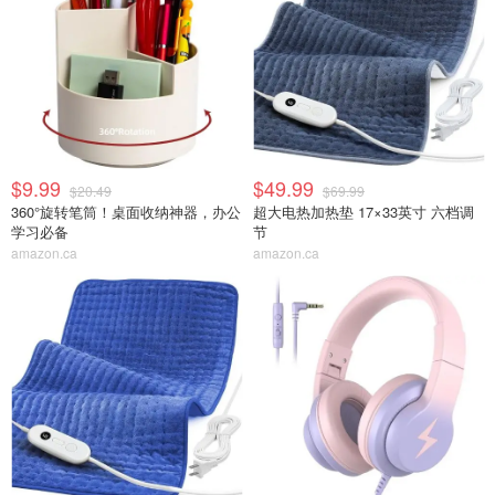
$9.99
$49.99
$20.49
$69.99
360°旋转笔筒！桌面收纳神器，办公
超大电热加热垫 17×33英寸 六档调
学习必备
节
amazon.ca
amazon.ca