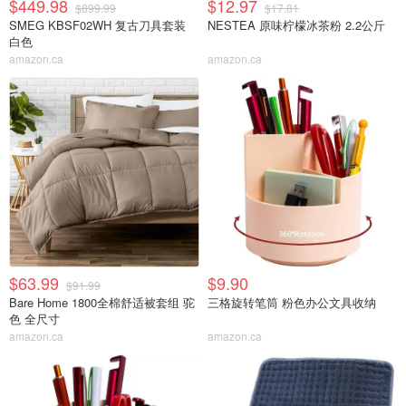
$449.98
$12.97
$899.99
$17.81
SMEG KBSF02WH 复古刀具套装
NESTEA 原味柠檬冰茶粉 2.2公斤
白色
amazon.ca
amazon.ca
$63.99
$9.90
$91.99
Bare Home 1800全棉舒适被套组 驼
三格旋转笔筒 粉色办公文具收纳
色 全尺寸
amazon.ca
amazon.ca