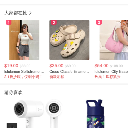
大家都在抢
1
2
3
$19.00
$35.00
$54.00
$88.00
$69.99
$108.00
lululemon Softstreme 女士高腰短裤 10cm
Crocs Classic Enamel Buckle 卡骆驰布扣便鞋
2.1折抄底，仅剩小码！
新款彩扣
热卖！库存紧张
猜你喜欢