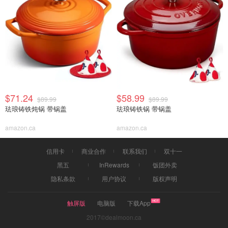
$71.24
$58.99
$89.99
$89.99
珐琅铸铁炖锅 带锅盖
珐琅铸铁锅 带锅盖
amazon.ca
amazon.ca
信用卡
商业合作
联系我们
双十一
黑五
InRewards
饭团外卖
隐私条款
用户协议
版权声明
触屏版
电脑版
下载App
2017©dealmoon.ca