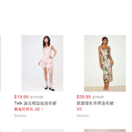
$19.99
$39.95
$110.00
$79.00
Twik 波点褶边短连衣裙
双面缎长吊带连衣裙
飘逸芭蕾风 2折！
XS
Simons
Simons