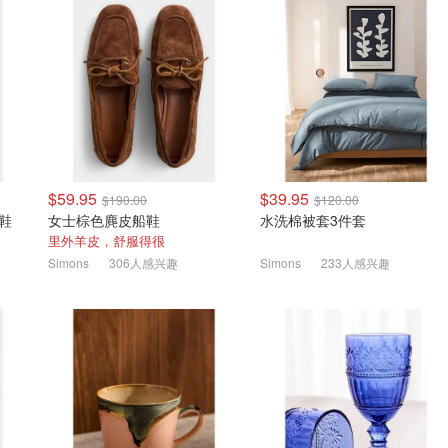
$59.95
$39.95
$190.00
$120.00
动鞋
女士棕色麂皮船鞋
水洗棉被套3件套
里外羊皮，舒服得很
Simons
306人感兴趣
Simons
233人感兴趣