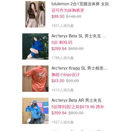
lululemon 2合1宽腿连体裤 女款
还可作为抹胸裤穿
$99.00
$148.00
1831人感兴趣
Arc'teryx Beta SL 男士夹克 黑色
5折 剩XL码
$299.94
$600.00
1788人感兴趣
Arc'teryx Kragg SL 男士棉质短袖T恤
胸前小logo设计
$63.00
$90.00
1412人感兴趣
Arc'teryx Beta AR 男士夹克
5折降到底!之前$679.96 蹲补
$399.94
$800.00
1357人感兴趣