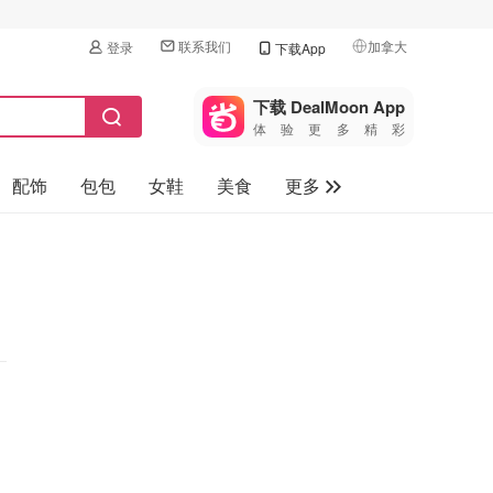
联系我们
加拿大
登录
下载App
🇺🇸
美国
下载 DealMoon App
体验更多精彩
🇨🇳
中国
配饰
包包
女鞋
美食
更多
🇨🇦
加拿大
🇬🇧
母婴玩具
英国
保健品
🇩🇪
德国
旅游
🇫🇷
法国
汽车
🇮🇹
意大利
🇦🇺
澳洲
🇳🇿
新西兰