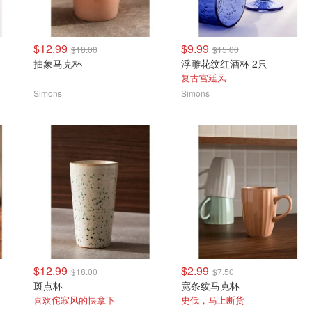
$12.99
$9.99
$18.00
$15.00
抽象马克杯
浮雕花纹红酒杯 2只
复古宫廷风
Simons
Simons
$12.99
$2.99
$18.00
$7.50
斑点杯
宽条纹马克杯
喜欢侘寂风的快拿下
史低，马上断货