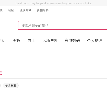
Dealmoon may be paid when users buy items via our links.
搜
社区
兑换商城
折扣爆料
生活
美妆
男士
运动户外
家电数码
个人护理
0
餐具杯具