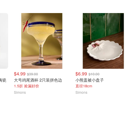
$4.99
$6.99
$39.00
$10.00
i 陶瓷
大号鸡尾酒杯 2只装拼色边
小熊盖被小盘子
1.5折 捡漏好价
直径18cm
Simons
Simons