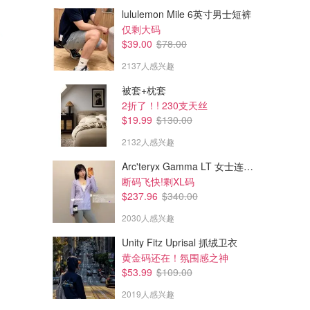
lululemon Mile 6英寸男士短裤
仅剩大码
$39.00
$78.00
2137人感兴趣
被套+枕套
2折了！! 230支天丝
$19.99
$130.00
2132人感兴趣
Arc'teryx Gamma LT 女士连帽夹克
$10.82
$9.99
$22.99
$24.99
断码飞快!剩XL码
SHIBAZIZUO 高碳钢厨师刀 防
Kitchen Stuff Plus Mingle 彩虹
$237.96
$340.00
滑手柄
红酒杯 4只 350毫升
2030人感兴趣
amazon.ca
dealmoon.ca
Unity Fitz Uprisal 抓绒卫衣
黄金码还在！氛围感之神
$53.99
$109.00
2019人感兴趣