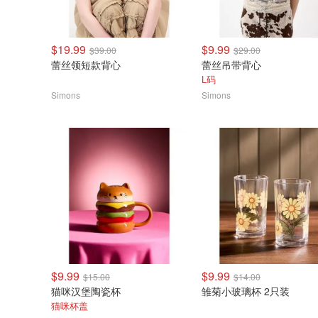
$19.99
$9.99
$39.00
$29.00
蕾丝领短款背心
蕾丝吊带背心
L码
Simons
Simons
$9.99
$9.99
$15.00
$14.00
猫咪汉堡陶瓷杯
雏菊小玻璃杯 2只装
猫咪杯盖