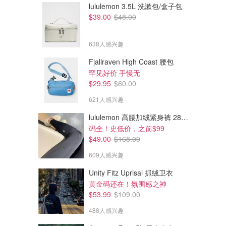
lululemon 3.5L 洗漱包/盒子包
$39.00
$48.00
638人感兴趣
Fjallraven High Coast 腰包
罕见好价 手慢无
$29.95
$60.00
621人感兴趣
lululemon 高腰加绒紧身裤 28"≈71cm 5个口袋
码全！史低价，之前$99
$49.00
$168.00
609人感兴趣
Unity Fitz Uprisal 抓绒卫衣
黄金码还在！氛围感之神
$53.99
$109.00
488人感兴趣