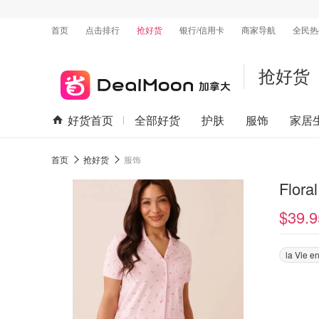
首页
点击排行
抢好货
银行/信用卡
商家导航
全民热
抢好货
好货首页
全部好货
护肤
服饰
家居
首页
抢好货
服饰
Flo
$39.9
la Vie e