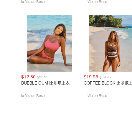
la Vie en Rose
la Vie en Rose
$12.50
$19.98
$35.95
$39.95
BUBBLE GUM 比基尼上衣
COFFEE BLOCK 比基尼
la Vie en Rose
la Vie en Rose