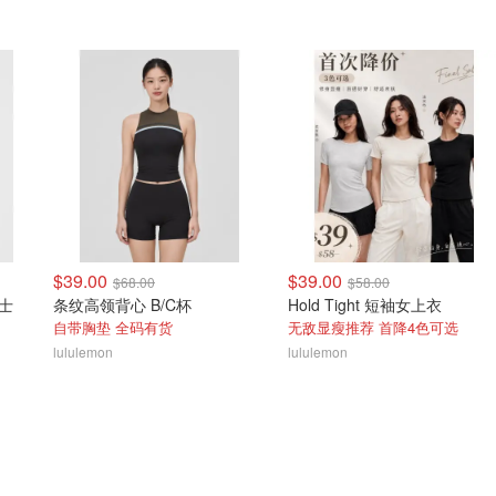
$39.00
$39.00
$68.00
$58.00
女士
条纹高领背心 B/C杯
Hold Tight 短袖女上衣
自带胸垫 全码有货
无敌显瘦推荐 首降4色可选
lululemon
lululemon