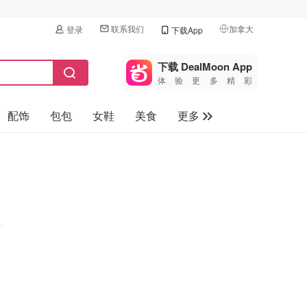
联系我们
加拿大
登录
下载App
🇺🇸
美国
下载 DealMoon App
体验更多精彩
🇨🇳
中国
配饰
包包
女鞋
美食
更多
🇨🇦
加拿大
🇬🇧
母婴玩具
英国
保健品
🇩🇪
德国
旅游
🇫🇷
法国
汽车
🇮🇹
意大利
🇦🇺
澳洲
🇳🇿
新西兰