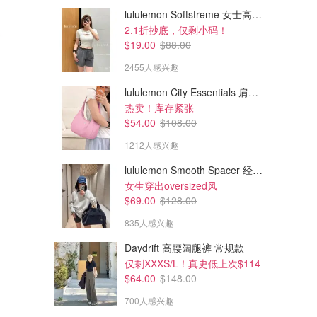
lululemon Softstreme 女士高腰短裤 10cm
2.1折抄底，仅剩小码！
$19.00
$88.00
2455人感兴趣
lululemon City Essentials 肩背包 4L
热卖！库存紧张
$54.00
$108.00
1212人感兴趣
lululemon Smooth Spacer 经典卫衣
$49.00
$39.00
$68.00
$58.00
女生穿出oversized风
Align 背心 A/B杯
Swiftly Tech 2.0 女士背心
$69.00
$128.00
新色丁香紫 全码有货
835人感兴趣
lululemon
lululemon
Daydrift 高腰阔腿裤 常规款
仅剩XXXS/L！真史低上次$114
$64.00
$148.00
700人感兴趣