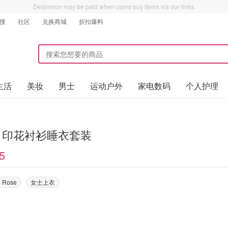
Dealmoon may be paid when users buy items via our links.
搜
社区
兑换商城
折扣爆料
生活
美妆
男士
运动户外
家电数码
个人护理
ral 印花衬衫睡衣套装
5
n Rose
女士上衣