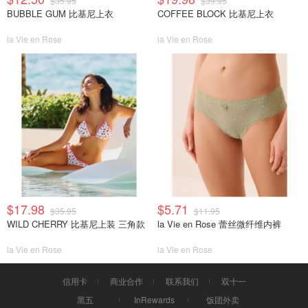
$35.95
$39.95
BUBBLE GUM 比基尼上衣
COFFEE BLOCK 比基尼上衣
la Vie en Rose
la Vie en Rose
$17.98
$5.71
$35.95
$11.95
WILD CHERRY 比基尼上装 三角款
la Vie en Rose 蕾丝微纤维内裤
la Vie en Rose
la Vie en Rose
信用卡
商业合作
联系我们
双十一
黑五
InRewards
饭团外卖