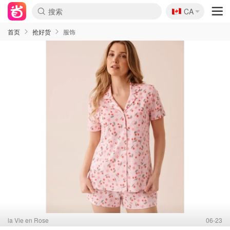
🇨🇦
CA
首页
抢好货
服饰
la Vie en Rose
06-23