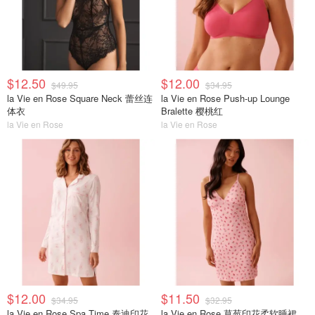
$12.50
$12.00
$49.95
$34.95
la Vie en Rose Square Neck 蕾丝连
la Vie en Rose Push-up Lounge
体衣
Bralette 樱桃红
la Vie en Rose
la Vie en Rose
$12.00
$11.50
$34.95
$32.95
la Vie en Rose Spa Time 泰迪印花
la Vie en Rose 草莓印花柔软睡裙