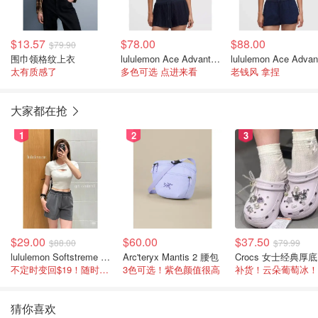
$13.57
$78.00
$88.00
$79.90
围巾领格纹上衣
lululemon Ace Advantage 网眼无袖上衣
太有质感了
多色可选 点进来看
老钱风 拿捏
大家都在抢
1
2
3
$29.00
$60.00
$37.50
$88.00
$79.99
lululemon Softstreme 女士高腰短裤 10cm
Arc'teryx Mantis 2 腰包
C
不定时变回$19！随时点进来看
3色可选！紫色颜值很高
补货！云朵葡萄冰！
猜你喜欢