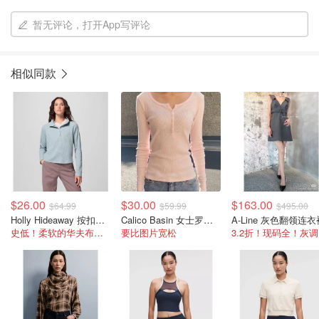
暂无评论，打开App写评论
相似同款
$26.00
$30.00
$163.00
$64.99
$59.99
$495.00
Holly Hideaway 按扣衬衫 女款
Calico Basin 女士罗纹长袖上衣
A-Line 灰色翻领连衣
史低！柔软的华夫布材质
要比图片宽松
3