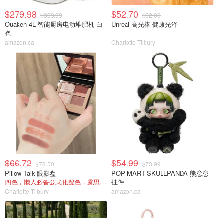
$279.98
$52.70
$399.99
$62.00
Ouaken 4L 智能厨房电动堆肥机 白
Unreal 高光棒 健康光泽
色
amazon.ca
Charlotte Tilbury
$66.72
$54.99
$78.50
$73.99
Pillow Talk 眼影盘
POP MART SKULLPANDA 熊怠怠
四色，懒人必备公式化配色，露思超爱！
挂件
Charlotte Tilbury
amazon.ca