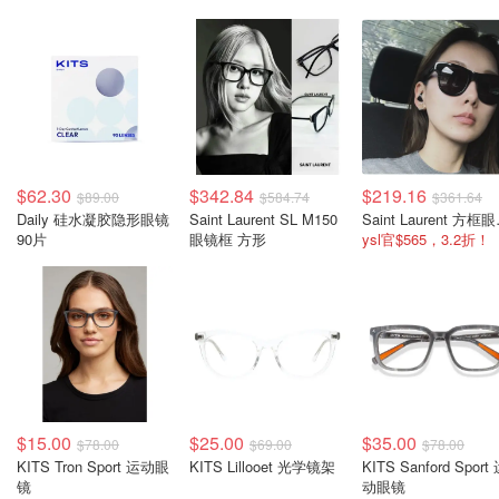
$62.30
$342.84
$219.16
$89.00
$584.74
$361.64
Daily 硅水凝胶隐形眼镜
Saint Laurent SL M150
Sain
90片
眼镜框 方形
ysl官$565，3.2折！
$15.00
$25.00
$35.00
$78.00
$69.00
$78.00
KITS Tron Sport 运动眼
KITS Lillooet 光学镜架
KITS Sanford Sport
镜
动眼镜