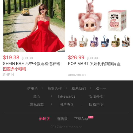
$19.38
$26.99
$30.38
$30.99
SHEIN BAE 吊带长款蓬松连衣裙
POP MART 哭娃豹豹猫猫盲盒
图源@小喂喂
SHEIN
amazon.ca
信用卡
商业合作
联系我们
双十一
黑五
InRewards
饭团外卖
隐私条款
用户协议
版权声明
触屏版
电脑版
下载App
2017©dealmoon.ca