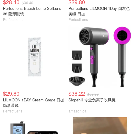
$28.40
$29.80
$36.40
Perfectlens Baush Lomb SofLens
Perfectlens LILMOON 1Day 烟灰色
38 隐形眼镜
美瞳 日抛
PerfectLens
PerfectLens
$29.80
$38.22
$69.99
LILMOON 1DAY Cream Grege 日抛
Slopehill 专业负离子吹风机
隐形眼镜
PerfectLens
amazon.ca