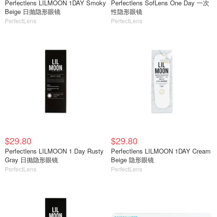
Perfectlens LILMOON 1DAY Smoky
Perfectlens SofLens One Day 一次
Beige 日抛隐形眼镜
性隐形眼镜
PerfectLens
PerfectLens
$29.80
$29.80
Perfectlens LILMOON 1 Day Rusty
Perfectlens LILMOON 1DAY Cream
Gray 日抛隐形眼镜
Beige 隐形眼镜
PerfectLens
PerfectLens