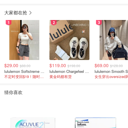
大家都在抢
1
2
3
$29.00
$119.00
$69.00
$88.00
$198.00
$128.00
lululemon Softstreme 女士高腰短裤 10cm
lululemon Chargefeel 3 男士运动鞋
不定时变回$19！随时点进来看
黄金码都有货
女生穿出oversized
猜你喜欢