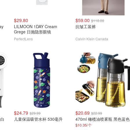
$29.80
$59.00
$118.00
ay
LILMOON 1DAY Cream
抗皱工装裤
Grege 日抛隐形眼镜
PerfectLens
Calvin Klein Canada
$24.79
$20.69
$29.99
$22.99
 白
儿童保温吸管水杯 530毫升
470ml 橄榄油喷雾瓶 黑色蓝色
$10.35/个