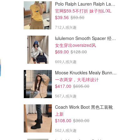
Polo Ralph Lauren Ralph Lauren Polo Bear 女童棉T恤 染色 1件
官网$59.5不打折 妹子拍L/XL
$39.56
$59.50
712人感兴趣
lululemon Smooth Spacer 经典卫衣
女生穿出oversized风
$69.00
$128.00
669人感兴趣
Moose Knuckles Mealy Bunny 女士双面穿连帽外套
一衣两穿，大毛球设计
$417.00
$695.00
567人感兴趣
Coach Work Boot 黑色工装靴
上新
$108.00
$360.00
562人感兴趣