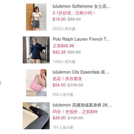
lululemon Softstreme 女士高腰短裤 10cm
2.1折抄底，仅剩小码！
$19.00
$88.00
2432人感兴趣
Polo Ralph Lauren French Terry 女童连帽卫衣 7-16码
之前$66.96
$42.28
$89.50
1496人感兴趣
lululemon City Essentials 肩背包 4L
$29.40
$21.00
$49.00
$35.00
热卖！库存紧张
镜
Clearly WINKLER 光学眼镜
Clearly CALGARY 光学眼镜
$54.00
$108.00
992人感兴趣
Clearly.ca
Clearly.ca
lululemon 高腰加绒紧身裤 28"≈71cm 5个口袋
码全！史低价，之前$99
$49.00
$168.00
761人感兴趣