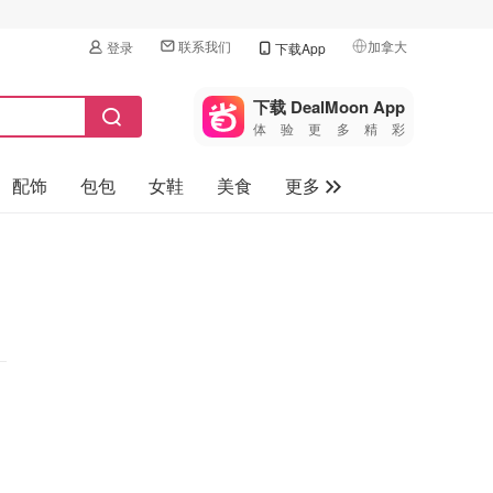
联系我们
加拿大
登录
下载App
🇺🇸
美国
下载 DealMoon App
体验更多精彩
🇨🇳
中国
配饰
包包
女鞋
美食
更多
🇨🇦
加拿大
🇬🇧
母婴玩具
英国
保健品
🇩🇪
德国
旅游
🇫🇷
法国
汽车
🇮🇹
意大利
🇦🇺
澳洲
🇳🇿
新西兰