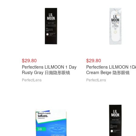
$29.80
$29.80
Perfectlens LILMOON 1 Day
Perfectlens LILMOON 1D
Rusty Gray 日抛隐形眼镜
Cream Beige 隐形眼镜
PerfectLens
PerfectLens