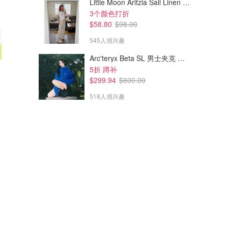
Little Moon Aritzia Sail Linen 长裤 麻织
3个颜色打折
$58.80
$98.00
545人感兴趣
Arc'teryx Beta SL 男士夹克 黑色
5折 蹲补
$299.94
$600.00
518人感兴趣