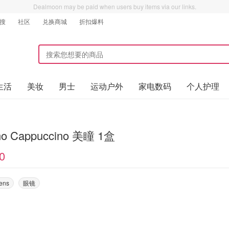
Dealmoon may be paid when users buy items via our links.
搜
社区
兑换商城
折扣爆料
生活
美妆
男士
运动户外
家电数码
个人护理
amo Cappuccino 美瞳 1盒
0
Lens
眼镜