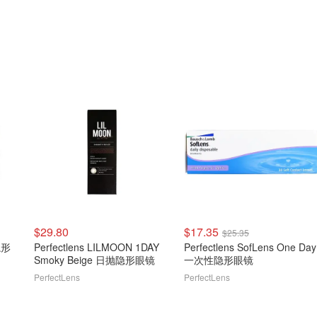
$29.80
$17.35
$25.35
 隐形
Perfectlens LILMOON 1DAY
Perfectlens SofLens One Day
Smoky Beige 日抛隐形眼镜
一次性隐形眼镜
PerfectLens
PerfectLens