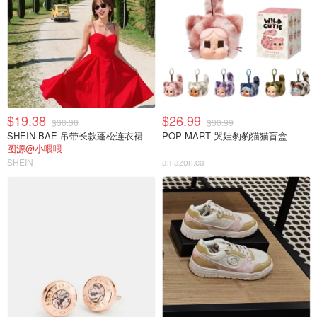
$19.38
$26.99
$30.38
$30.99
SHEIN BAE 吊带长款蓬松连衣裙
POP MART 哭娃豹豹猫猫盲盒
图源@小喂喂
SHEIN
amazon.ca