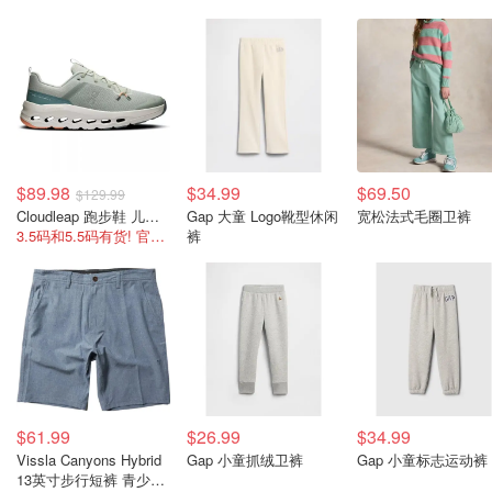
$89.98
$34.99
$69.50
$129.99
Cloudleap 跑步鞋 儿童 22.5-25cm
Gap 大童 Logo靴型休闲
宽松法式毛圈卫裤
3.5码和5.5码有货! 官网$130不打折
裤
$61.99
$26.99
$34.99
Vissla Canyons Hybrid
Gap 小童抓绒卫裤
Gap 小童标志运动裤
13英寸步行短裤 青少年