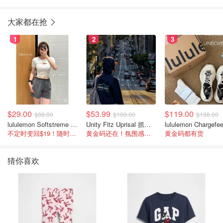
款
大家都在抢
1
2
3
$29.00
$53.99
$119.00
$88.00
$109.00
$198.00
lululemon Softstreme 女士高腰短裤 10cm
Unity Fitz Uprisal 抓绒卫衣
不定时变回$19！随时点进来看
黄金码还在！氛围感之神
黄金码都有货
猜你喜欢