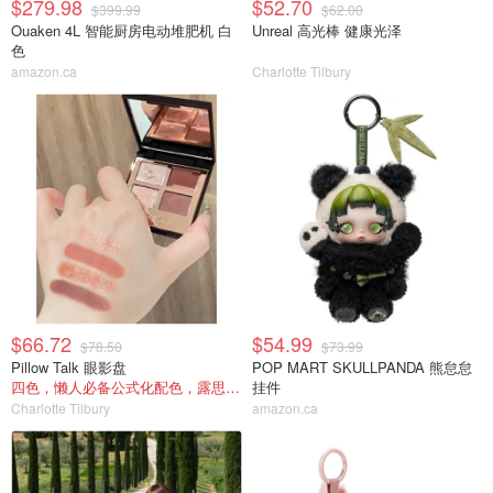
$279.98
$52.70
$399.99
$62.00
Ouaken 4L 智能厨房电动堆肥机 白
Unreal 高光棒 健康光泽
色
amazon.ca
Charlotte Tilbury
$66.72
$54.99
$78.50
$73.99
Pillow Talk 眼影盘
POP MART SKULLPANDA 熊怠怠
四色，懒人必备公式化配色，露思超爱！
挂件
Charlotte Tilbury
amazon.ca