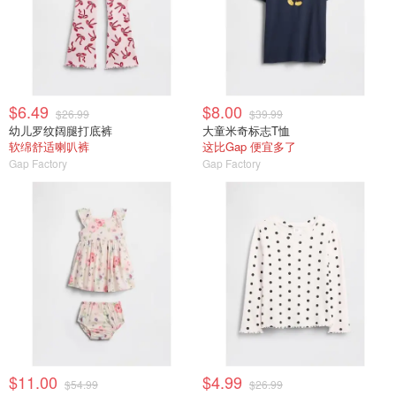
$6.49
$8.00
$26.99
$39.99
幼儿罗纹阔腿打底裤
大童米奇标志T恤
软绵舒适喇叭裤
这比Gap 便宜多了
Gap Factory
Gap Factory
$11.00
$4.99
$54.99
$26.99