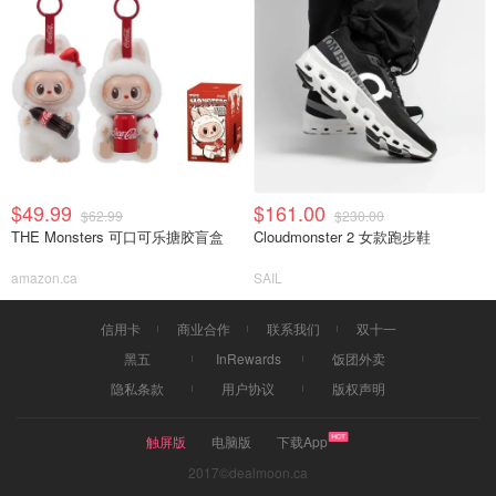
$49.99
$161.00
$62.99
$230.00
THE Monsters 可口可乐搪胶盲盒
Cloudmonster 2 女款跑步鞋
amazon.ca
SAIL
信用卡
商业合作
联系我们
双十一
黑五
InRewards
饭团外卖
隐私条款
用户协议
版权声明
触屏版
电脑版
下载App
2017©dealmoon.ca