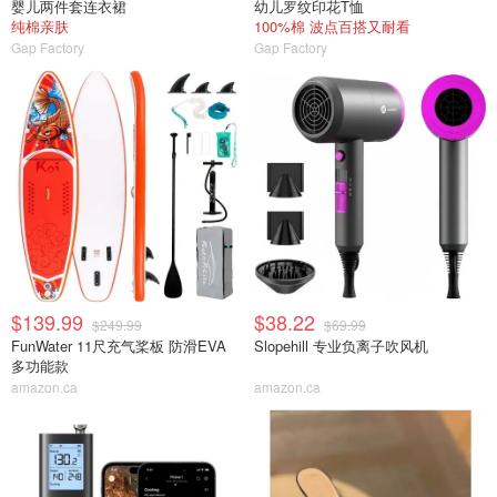
婴儿两件套连衣裙
幼儿罗纹印花T恤
纯棉亲肤
100%棉 波点百搭又耐看
Gap Factory
Gap Factory
$139.99
$38.22
$249.99
$69.99
FunWater 11尺充气桨板 防滑EVA
Slopehill 专业负离子吹风机
多功能款
amazon.ca
amazon.ca