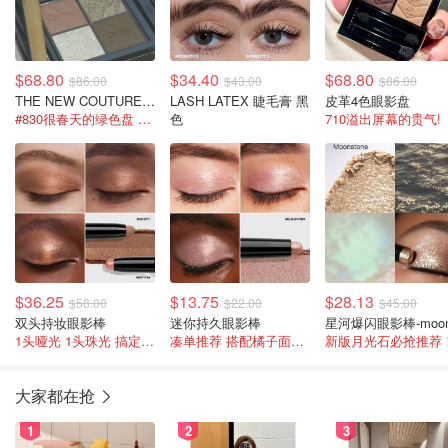
$68.80
$34.40
$68.80
$86.00
$43.00
$86.00
THE NEW COUTURE MINI CLUTCH 四色眼影盘
LASH LATEX 睫毛膏 黑
皮革4色眼影盘
#830很春天的绿色盘 不会显肿!
色
710溢出屏幕的贵气!
$36.25
$13.75
$28.13
$58.00
$22.00
$45.00
双头持妆眼影棒
迷你持久眼影棒
1头哑光 1头珠光 搞定全妆
凑单推荐 搭配橘子面霜享全礼!
新版月光石必抢推荐
大家都在抢
1
2
3