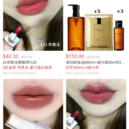
$40.30
$150.80
$62.00
$232.00
白管果冻唇釉RD123
琥珀卸妆油450ml+旅行装50mlX3瓶+小样5袋
5折凑单 苹果冻 夏日显白推荐
到手600ml+5袋小样
Shu uemura Canada
Shu uemura Canada