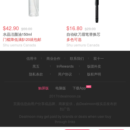
$42.90
$16.80
$66.00
$28.00
水晶洁颜油150ml
自动砍刀眉笔替换芯
门槛降低满$120就包邮
多色可选
Shu uemura Canada
Shu uemura Canada
信用卡
商业合作
联系我们
双十一
黑五
InRewards
饭团外卖
隐私条款
用户协议
版权声明
触屏版
电脑版
下载App
2017©dealmoon.ca
页面信息由用户分享或品牌、商家提供，由Dealmoon核实后发布折
扣广告
Dealmoon may get paid by brands or deals when user buy
through links