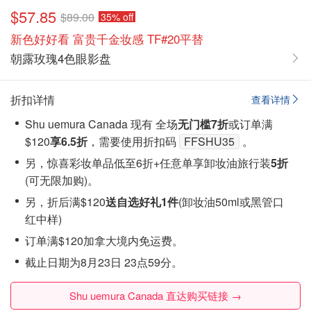
$57.85
$89.00
35% off
新色好好看 富贵千金妆感 TF#20平替
朝露玫瑰4色眼影盘
折扣详情
查看详情
Shu uemura Canada 现有 全场
无门槛7折
或订单满
$120
享6.5折
，需要使用折扣码
FFSHU35
。
另，惊喜彩妆单品低至6折+任意单享卸妆油旅行装
5折
(
可无限加购
)。
另，折后满$120
送自选好礼1件
(卸妆油50ml或黑管口
红中样)
订单满$120加拿大境内免运费。
截止日期为8月23日 23点59分。
Shu uemura Canada 直达购买链接 →