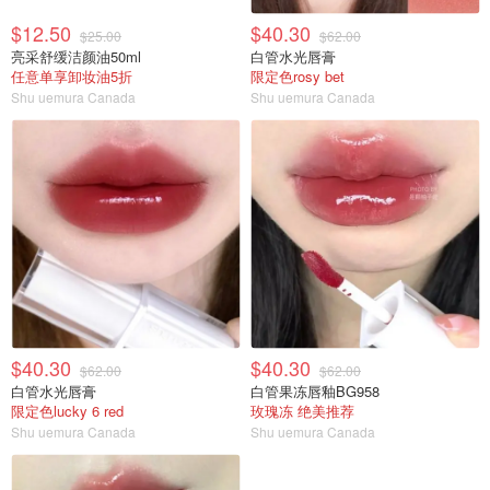
$12.50
$40.30
$25.00
$62.00
亮采舒缓洁颜油50ml
白管水光唇膏
任意单享卸妆油5折
限定色rosy bet
Shu uemura Canada
Shu uemura Canada
$40.30
$40.30
$62.00
$62.00
白管水光唇膏
白管果冻唇釉BG958
限定色lucky 6 red
玫瑰冻 绝美推荐
Shu uemura Canada
Shu uemura Canada