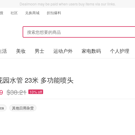
Dealmoon may be paid when users buy items via our links.
搜
社区
兑换商城
折扣爆料
生活
美妆
男士
运动户外
家电数码
个人护理
花园水管 23米 多功能喷头
9
$38.21
10% off
ca
其他日用杂货