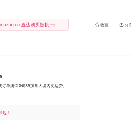
mazon.ca
直达购买链接
收藏
分
9
。
或订单满CDN$35加拿大境内免运费。
.39起！