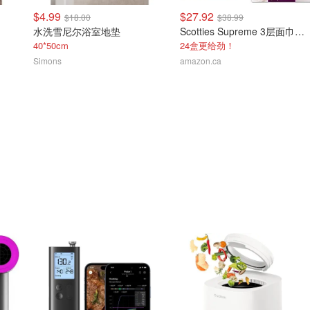
$4.99
$27.92
$18.00
$38.99
水洗雪尼尔浴室地垫
Scotties Supreme 3层面巾纸 24盒
40*50cm
24盒更给劲！
Simons
amazon.ca