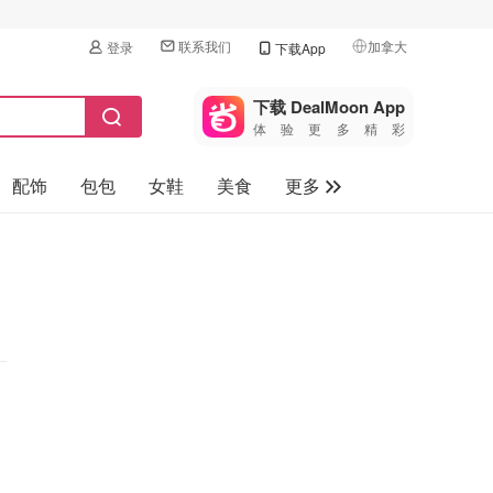
联系我们
加拿大
登录
下载App
🇺🇸
美国
下载 DealMoon App
体验更多精彩
🇨🇳
中国
配饰
包包
女鞋
美食
更多
🇨🇦
加拿大
🇬🇧
母婴玩具
英国
保健品
🇩🇪
德国
旅游
🇫🇷
法国
汽车
🇮🇹
意大利
🇦🇺
澳洲
🇳🇿
新西兰