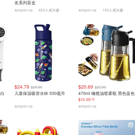
友系列盲盒
amazon.ca
424人感兴趣
amazon.ca
143人感兴趣
$24.79
$20.69
$29.99
$22.99
 白
儿童保温吸管水杯 530毫升
470ml 橄榄油喷雾瓶 黑色蓝色
$10.35/个
amazon.ca
amazon.ca