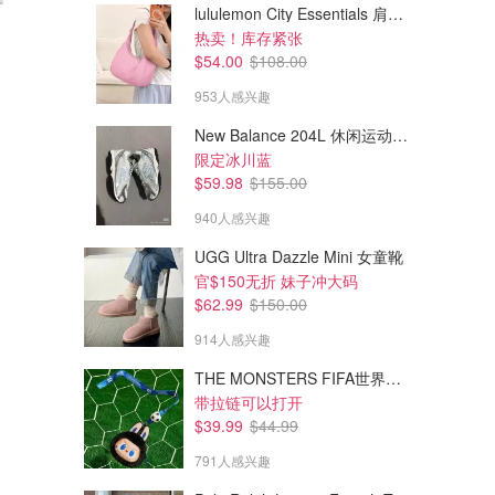
lululemon City Essentials 肩背包 4L
$13.98
$554.99
$15.99
$799.99
热卖！库存紧张
Tiger厨房纸 3卷+绒感卫生纸 8卷
BougeRV Yuma 200W CIGS
$54.00
$108.00
柔性太阳能板
很划算！
953人感兴趣
amazon.ca
BougeRV
New Balance 204L 休闲运动鞋 蓝银色
限定冰川蓝
$59.98
$155.00
940人感兴趣
UGG Ultra Dazzle Mini 女童靴
官$150无折 妹子冲大码
$62.99
$150.00
914人感兴趣
THE MONSTERS FIFA世界杯 耳机包
带拉链可以打开
$39.99
$44.99
791人感兴趣