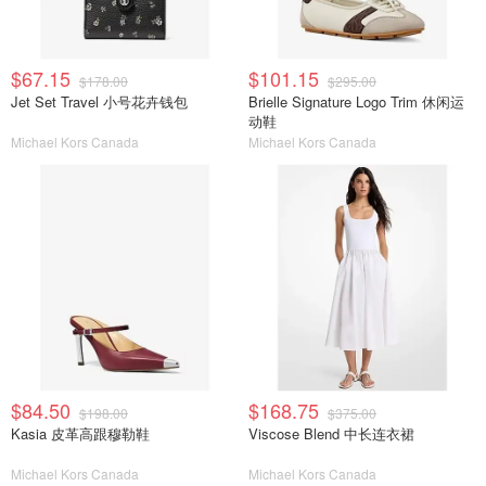
$67.15
$101.15
$178.00
$295.00
Jet Set Travel 小号花卉钱包
Brielle Signature Logo Trim 休闲运
动鞋
Michael Kors Canada
Michael Kors Canada
$84.50
$168.75
$198.00
$375.00
Kasia 皮革高跟穆勒鞋
Viscose Blend 中长连衣裙
Michael Kors Canada
Michael Kors Canada