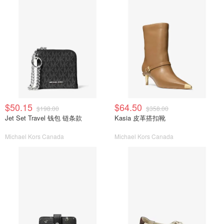
$50.15
$64.50
$198.00
$358.00
Jet Set Travel 钱包 链条款
Kasia 皮革搭扣靴
Michael Kors Canada
Michael Kors Canada