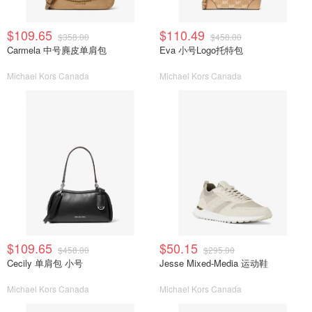
$109.65
$110.49
$358.00
$458.00
Carmela 中号麂皮单肩包
Eva 小号Logo托特包
Michael Kors Canada
Michael Kors Canada
$109.65
$50.15
$458.00
$295.00
Cecily 单肩包 小号
Jesse Mixed-Media 运动鞋
Michael Kors Canada
Michael Kors Canada