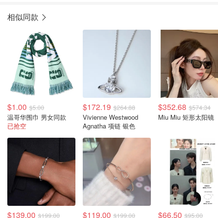
相似同款
$1.00
$172.19
$352.68
$5.00
$264.88
$574.34
温哥华围巾 男女同款
Vivienne Westwood
Miu Miu 矩形太阳镜
已抢空
Agnatha 项链 银色
$139.00
$119.00
$66.50
$199.00
$199.00
$95.00