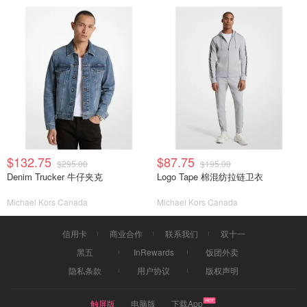
$132.75
$87.75
$295.00
$195.00
Denim Trucker 牛仔夹克
Logo Tape 棉混纺拉链卫衣
Michael Kors Canada
Michael Kors Canada
信用卡
商业合作
联系我们
双十一
黑五
InRewards
饭团外卖
隐私条款
用户协议
版权声明
触屏版
电脑版
下载App