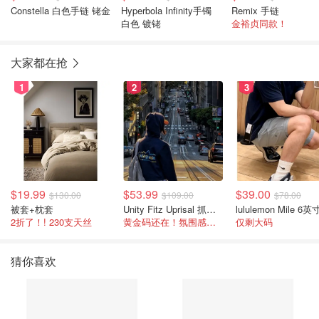
Constella 白色手链 铑金
Hyperbola Infinity手镯
Remix 手链
白色 镀铑
金裕贞同款！
大家都在抢
1
2
3
$19.99
$53.99
$39.00
$130.00
$109.00
$78.00
被套+枕套
Unity Fitz Uprisal 抓绒卫衣
2折了！! 230支天丝
黄金码还在！氛围感之神
仅剩大码
猜你喜欢