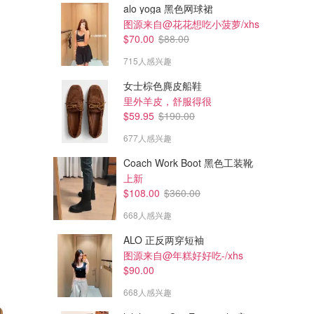
alo yoga 黑色网球裙
图源来自@花花想吃小菠萝/xhs
$70.00
$88.00
715人感兴趣
女士棕色麂皮船鞋
里外羊皮，舒服得很
$59.95
$190.00
677人感兴趣
Coach Work Boot 黑色工装靴
上新
$108.00
$360.00
668人感兴趣
ALO 正反两穿短袖
图源来自@年糕好好吃-/xhs
$90.00
668人感兴趣