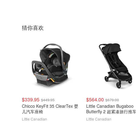
猜你喜欢
$339.95
$564.00
$449.95
$679.00
Chicco KeyFit 35 ClearTex 婴
Little Canadian Bugaboo
儿汽车座椅
Butterfly 2 超紧凑旅行推
Little Canadian
Little Canadian