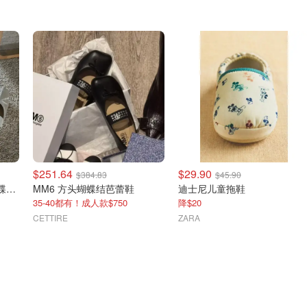
$251.64
$29.90
$384.83
$45.90
MM6 Maison Margiela 蝴蝶结方头芭蕾鞋
MM6 方头蝴蝶结芭蕾鞋
迪士尼儿童拖鞋
35-40都有！成人款$750
降$20
CETTIRE
ZARA