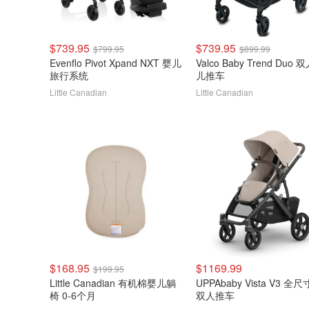
$739.95
$739.95
$799.95
$899.99
Evenflo Pivot Xpand NXT 婴儿
Valco Baby Trend Duo 
旅行系统
儿推车
Little Canadian
Little Canadian
$168.95
$1169.99
$199.95
Little Canadian 有机棉婴儿躺
UPPAbaby Vista V3 全
椅 0-6个月
双人推车