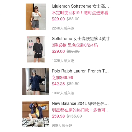
lululemon Softstreme 女士高腰短裤 10cm
不定时变回$19！随时点进来看
$29.00
$88.00
2248人感兴趣
Softstreme 女士高腰短裤 4英寸
3降必抢 黑色仅剩0/2/4码
$29.00
$88.00
1329人感兴趣
Polo Ralph Lauren French Terry 女童连帽卫衣 7-16码
$15.98
$23.39
$39.99
$25.99
之前$66.96
Elements Zoris IV 女童沙滩凉鞋
ChayChax 儿童双扣可调节凉
$42.28
$89.50
鞋
免费注册会员包邮
1032人感兴趣
The Shoe Company
amazon.ca
New Balance 204L 绿银色休闲鞋
明星都在穿的热门款！多色可选 3.8折
$59.98
$155.00
989人感兴趣