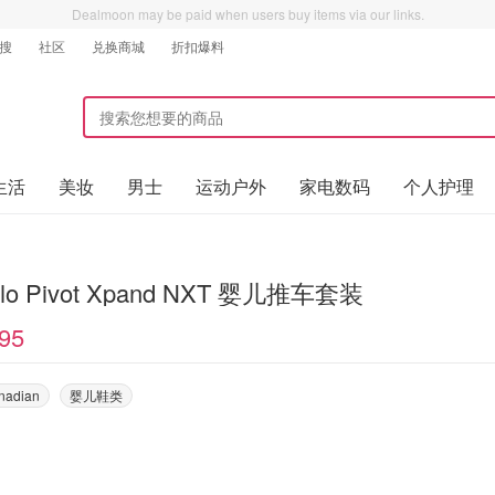
Dealmoon may be paid when users buy items via our links.
搜
社区
兑换商城
折扣爆料
生活
美妆
男士
运动户外
家电数码
个人护理
flo Pivot Xpand NXT 婴儿推车套装
95
anadian
婴儿鞋类