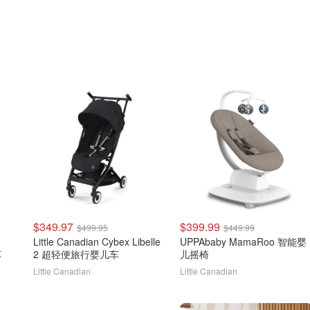
$349.97
$399.99
$499.95
$449.99
Little Canadian Cybex Libelle
UPPAbaby MamaRoo 智能婴
车
2 超轻便旅行婴儿车
儿摇椅
Little Canadian
Little Canadian