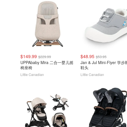
$149.99
$48.95
$229.99
$53.95
UPPAbaby Mira 二合一婴儿摇
Jan & Jul Mini-Flyer 学
椅座椅
鞋头
Little Canadian
Little Canadian