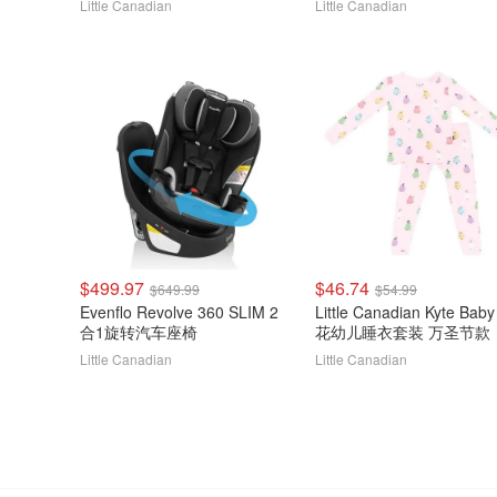
Little Canadian
Little Canadian
$499.97
$46.74
$649.99
$54.99
Evenflo Revolve 360 SLIM 2
Little Canadian Kyte Bab
合1旋转汽车座椅
花幼儿睡衣套装 万圣节款
Little Canadian
Little Canadian