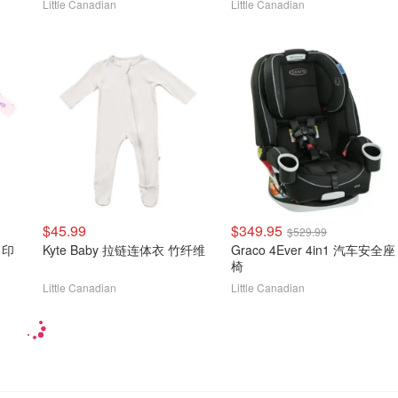
Little Canadian
Little Canadian
$45.99
$349.95
$529.99
y 印
Kyte Baby 拉链连体衣 竹纤维
Graco 4Ever 4in1 汽车安全座
椅
Little Canadian
Little Canadian