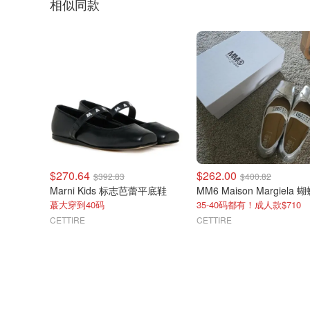
相似同款
$270.64
$262.00
$392.83
$400.82
Marni Kids 标志芭蕾平底鞋
蕞大穿到40码
35-40码都有！成人款$710
CETTIRE
CETTIRE