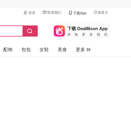
联系我们
加拿大
登录
下载App
🇺🇸
美国
下载 DealMoon App
体验更多精彩
🇨🇳
中国
配饰
包包
女鞋
美食
更多
🇨🇦
加拿大
🇬🇧
母婴玩具
英国
保健品
🇩🇪
德国
旅游
🇫🇷
法国
汽车
🇮🇹
意大利
🇦🇺
澳洲
🇳🇿
新西兰