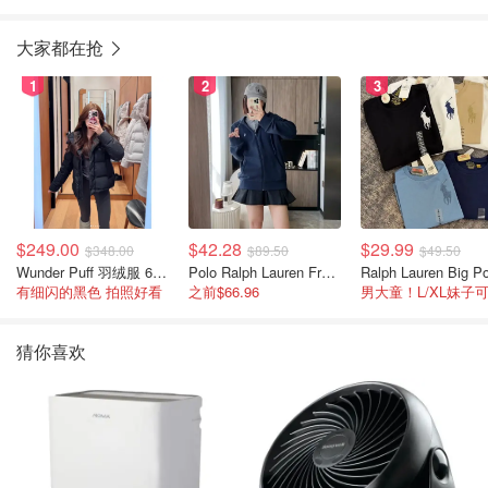
表
大家都在抢
1
2
3
$249.00
$42.28
$29.99
$348.00
$89.50
$49.50
Wunder Puff 羽绒服 600蓬松度
Polo Ralph Lauren French Terry 女童连帽卫衣 7-16码
有细闪的黑色 拍照好看
之前$66.96
男大童！L/XL妹子
猜你喜欢