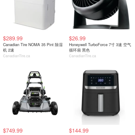
$289.99
$26.99
Canadian Tire NOMA 35 Pint 除湿
Honeywell TurboForce 7寸 3速 空气
机 2速
循环扇 黑色
CanadianTire.ca
CanadianTire.ca
$749.99
$144.99