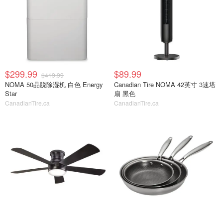
$299.99
$89.99
$419.99
NOMA 50品脱除湿机 白色 Energy
Canadian Tire NOMA 42英寸 3速塔
Star
扇 黑色
CanadianTire.ca
CanadianTire.ca