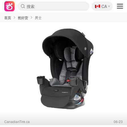
🇨🇦
CA
首页
抢好货
男士
CanadianTire.ca
06-23