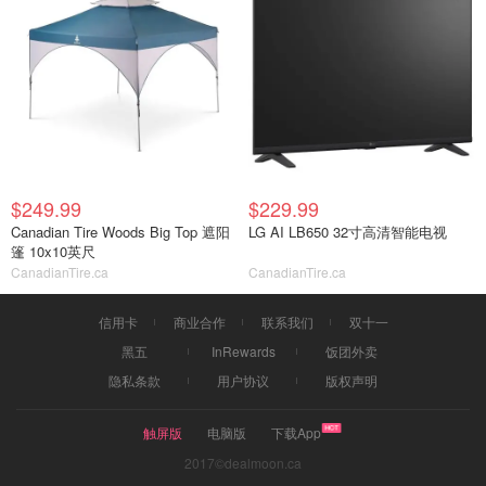
$249.99
$229.99
Canadian Tire Woods Big Top 遮阳
LG AI LB650 32寸高清智能电视
篷 10x10英尺
CanadianTire.ca
CanadianTire.ca
信用卡
商业合作
联系我们
双十一
黑五
InRewards
饭团外卖
隐私条款
用户协议
版权声明
触屏版
电脑版
下载App
2017©dealmoon.ca