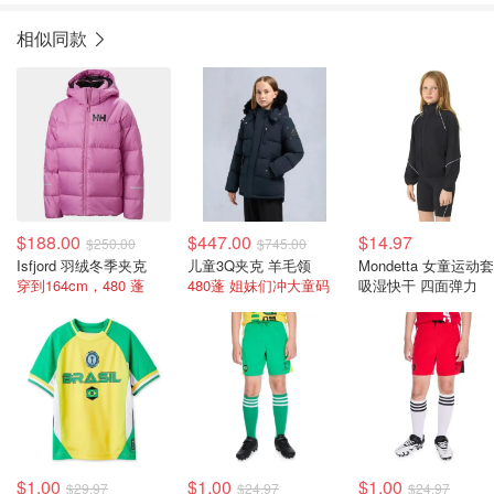
相似同款
$188.00
$447.00
$14.97
$250.00
$745.00
Isfjord 羽绒冬季夹克
儿童3Q夹克 羊毛领
Mondetta 女童运动
穿到164cm，480 蓬
480蓬 姐妹们冲大童码
吸湿快干 四面弹力
$1.00
$1.00
$1.00
$29.97
$24.97
$24.97