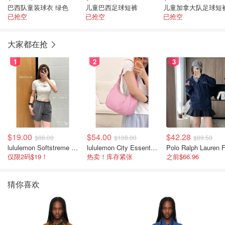
巴西队童装球衣 绿色
儿童巴西足球短裤
儿童加拿大队足球短
已抢空
已抢空
已抢空
大家都在抢
1
2
3
$19.00
$54.00
$42.28
$88.00
$108.00
$89.50
lululemon Softstreme 女士高腰短裤 10cm
lululemon City Essentials 肩背包 4L
仅限2码$19！
热卖！库存紧张
之前$66.96
猜你喜欢