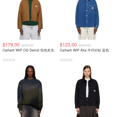
$179.00
$123.00
$325.00
$205.00
Carhartt WIP OG Detroit 棕色夹克
Carhartt WIP Alta 牛仔衬衫 蓝色
SSENSE
SSENSE