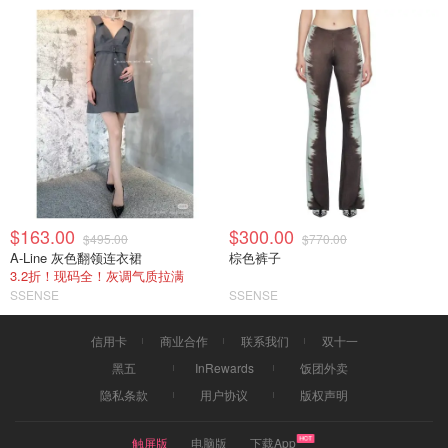
$163.00
$300.00
$495.00
$770.00
A-Line 灰色翻领连衣裙
棕色裤子
3.2折！现码全！灰调气质拉满
SSENSE
SSENSE
信用卡
商业合作
联系我们
双十一
黑五
InRewards
饭团外卖
隐私条款
用户协议
版权声明
触屏版
电脑版
下载App