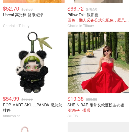
$52.70
$66.72
$62.00
$78.50
Unreal 高光棒 健康光泽
Pillow Talk 眼影盘
四色，懒人必备公式化配色，露思超爱！
Charlotte Tilbury
Charlotte Tilbury
$54.99
$19.38
$73.99
$30.38
POP MART SKULLPANDA 熊怠怠
SHEIN BAE 吊带长款蓬松连衣裙
挂件
图源@小喂喂
amazon.ca
SHEIN