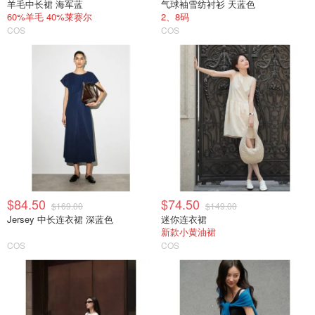
羊毛中长裙 海军蓝
气球袖雪纺衬衫 天蓝色
60%羊毛 40%莱赛尔
2、8码
COS
COS
$84.50
$74.50
$169.00
$149.00
Jersey 中长连衣裙 深蓝色
迷你连衣裙
新款小黄油裙
COS
COS