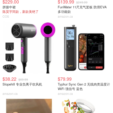
$229.00
$139.99
$249.99
拼接中裙
FunWater 11尺充气桨板 防滑EVA
陈昊宇同款，新款美绝了
多功能款
COS
amazon.ca
$38.22
$79.99
$69.99
Slopehill 专业负离子吹风机
Typhur Sync Gen 2 无线肉类温度计
WiFi 强信号 蓝色
amazon.ca
amazon.ca