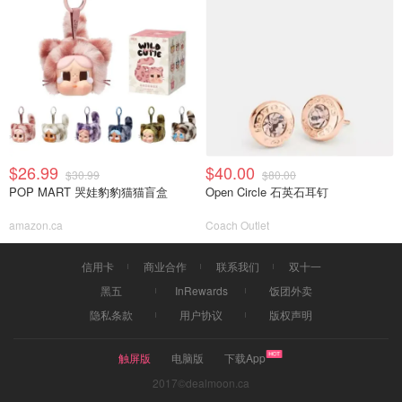
$26.99
$40.00
$30.99
$80.00
POP MART 哭娃豹豹猫猫盲盒
Open Circle 石英石耳钉
amazon.ca
Coach Outlet
信用卡
商业合作
联系我们
双十一
黑五
InRewards
饭团外卖
隐私条款
用户协议
版权声明
触屏版
电脑版
下载App
2017©dealmoon.ca