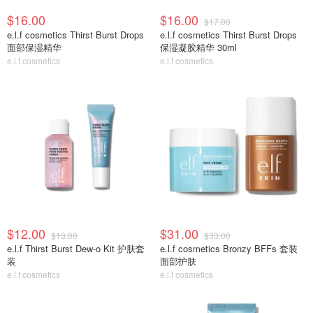
$16.00
$16.00
$17.00
e.l.f cosmetics Thirst Burst Drops
e.l.f cosmetics Thirst Burst Drops
面部保湿精华
保湿凝胶精华 30ml
e.l.f cosmetics
e.l.f cosmetics
$12.00
$31.00
$13.00
$33.00
e.l.f Thirst Burst Dew-o Kit 护肤套
e.l.f cosmetics Bronzy BFFs 套装
装
面部护肤
e.l.f cosmetics
e.l.f cosmetics