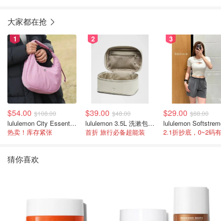
4.2g
大家都在抢
1
2
3
$54.00
$39.00
$29.00
$108.00
$48.00
$88.00
lululemon City Essentials 肩背包 4L
lululemon 3.5L 洗漱包/盒子包
热卖！库存紧张
首折 旅行必备超能装
2.1折抄底，0~2码
猜你喜欢