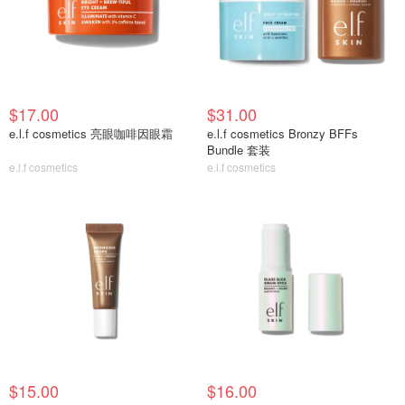
$17.00
$31.00
e.l.f cosmetics 亮眼咖啡因眼霜
e.l.f cosmetics Bronzy BFFs
Bundle 套装
e.l.f cosmetics
e.l.f cosmetics
$15.00
$16.00