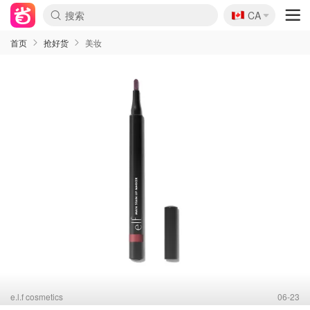
🇨🇦
CA
首页
抢好货
美妆
e.l.f cosmetics
06-23