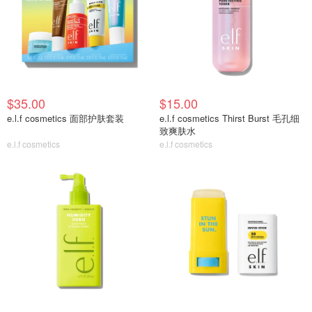
$35.00
$15.00
e.l.f cosmetics 面部护肤套装
e.l.f cosmetics Thirst Burst 毛孔细
致爽肤水
e.l.f cosmetics
e.l.f cosmetics