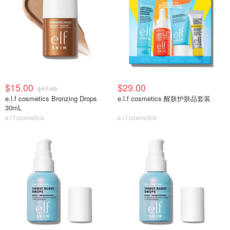
$15.00
$29.00
$17.00
e.l.f cosmetics Bronzing Drops
e.l.f cosmetics 醒肤护肤品套装
30mL
e.l.f cosmetics
e.l.f cosmetics