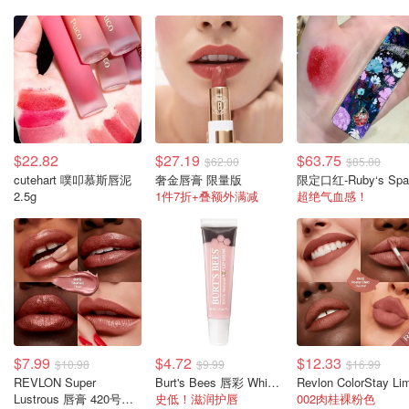
$22.82
$27.19
$63.75
$62.00
$85.00
cutehart 噗叩慕斯唇泥
奢金唇膏 限量版
限定口红-Ruby‘s Spa
2.5g
1件7折+叠额外满减
超绝气血感！
$7.99
$4.72
$12.33
$10.98
$9.99
$16.99
REVLON Super
Burt's Bees 唇彩 Whisper色 1支
Lustrous 唇膏 420号
史低！滋润护唇
002肉桂裸粉色