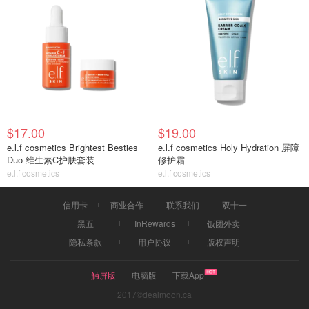
$17.00
$19.00
e.l.f cosmetics Brightest Besties
e.l.f cosmetics Holy Hydration 屏障
Duo 维生素C护肤套装
修护霜
e.l.f cosmetics
e.l.f cosmetics
信用卡
商业合作
联系我们
双十一
黑五
InRewards
饭团外卖
隐私条款
用户协议
版权声明
触屏版
电脑版
下载App
2017©dealmoon.ca