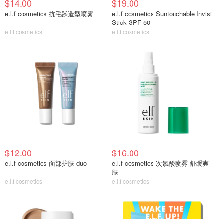
$14.00
$19.00
e.l.f cosmetics 抗毛躁造型喷雾
e.l.f cosmetics Suntouchable Invisi
Stick SPF 50
e.l.f cosmetics
e.l.f cosmetics
$12.00
$16.00
e.l.f cosmetics 面部护肤 duo
e.l.f cosmetics 次氯酸喷雾 舒缓爽
肤
e.l.f cosmetics
e.l.f cosmetics