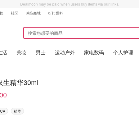
Dealmoon may be paid when users buy items via our links.
搜
社区
兑换商城
折扣爆料
生活
美妆
男士
运动户外
家电数码
个人护理
生精华30ml
00
 CA
精华