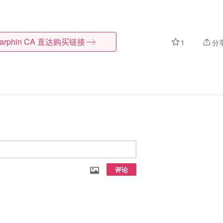
arphin CA
直达购买链接
1
分
评论