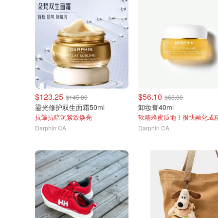
$123.25
$56.10
$145.00
$66.00
鎏光修护双生面霜50ml
卸妆膏40ml
抗皱抗暗沉紧致焕亮
软糯蜂蜜质地！很快融化成
Darphin CA
Darphin CA