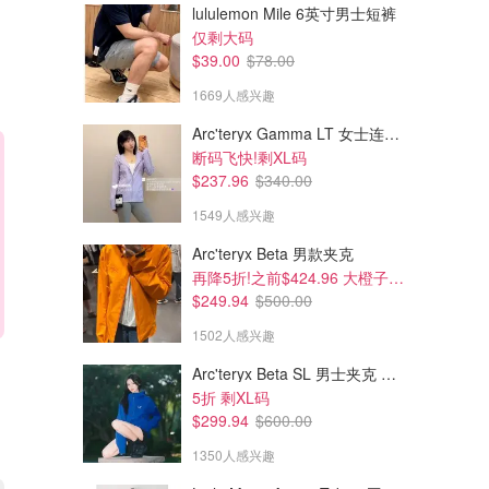
lululemon Mile 6英寸男士短裤
仅剩大码
$39.00
$78.00
1669人感兴趣
Arc'teryx Gamma LT 女士连帽夹克
断码飞快!剩XL码
$237.96
$340.00
1549人感兴趣
Arc'teryx Beta 男款夹克
再降5折!之前$424.96 大橙子好显白 蹲补
$249.94
$500.00
1502人感兴趣
Arc'teryx Beta SL 男士夹克 黑色
5折 剩XL码
$299.94
$600.00
1350人感兴趣