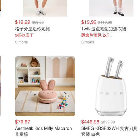
$19.99
$19.99
$69.00
$110.00
格子分层迷你短裙
Twik 波点褶边短连衣裙
3折抄底了
飘逸芭蕾风 2折！
Simons
Simons
$79.97
$449.98
$899.99
Aesthetik Kids Miffy Macaron
SMEG KBSF02WH 复古刀具
儿童椅
套装 白色