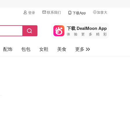
联系我们
加拿大
登录
下载App
🇺🇸
美国
下载 DealMoon App
体验更多精彩
🇨🇳
中国
配饰
包包
女鞋
美食
更多
🇨🇦
加拿大
🇬🇧
母婴玩具
英国
保健品
🇩🇪
德国
旅游
🇫🇷
法国
汽车
🇮🇹
意大利
🇦🇺
澳洲
🇳🇿
新西兰