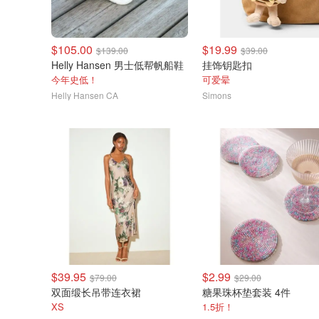
$105.00
$19.99
$139.00
$39.00
Helly Hansen 男士低帮帆船鞋
挂饰钥匙扣
今年史低！
可爱晕
Helly Hansen CA
Simons
$39.95
$2.99
$79.00
$29.00
双面缎长吊带连衣裙
糖果珠杯垫套装 4件
XS
1.5折！