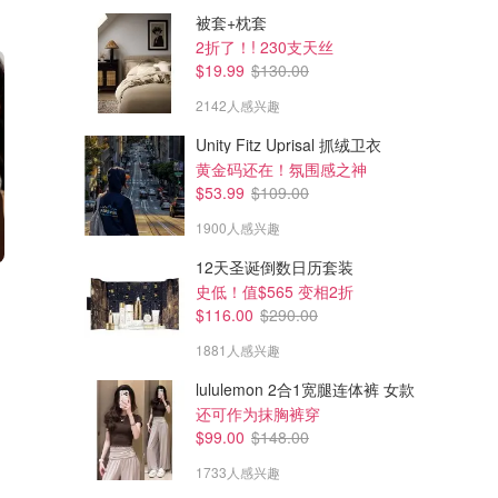
被套+枕套
2折了！! 230支天丝
$19.99
$130.00
2142人感兴趣
Unity Fitz Uprisal 抓绒卫衣
黄金码还在！氛围感之神
$53.99
$109.00
1900人感兴趣
12天圣诞倒数日历套装
$88.20
$173.70
$98.00
$193.00
史低！值$565 变相2折
红腰子香氛精华油75ml
悦薇胶原炮50ml套装
$116.00
$290.00
眼圈
山茶换肤 身体精油
值$239=8折
1881人感兴趣
Shiseido.ca
Shiseido.ca
lululemon 2合1宽腿连体裤 女款
还可作为抹胸裤穿
$99.00
$148.00
1733人感兴趣