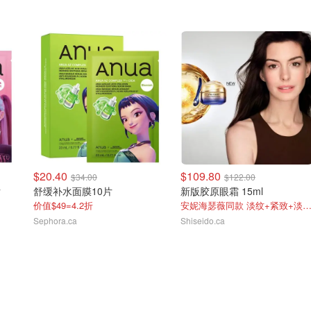
$20.40
$109.80
$34.00
$122.00
片
舒缓补水面膜10片
新版胶原眼霜 15ml
价值$49=4.2折
安妮海瑟薇同款 淡纹+紧致+淡黑
Sephora.ca
Shiseido.ca