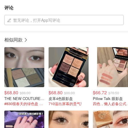
评论
暂无评论，打开App写评论
相似同款
$68.80
$68.80
$66.72
$86.00
$86.00
$78.50
THE NEW COUTURE MINI CLUTCH 四色眼影盘
皮革4色眼影盘
Pillow Talk 眼影盘
#830很春天的绿色盘 不会显肿!
710溢出屏幕的贵气!
四色，懒人必备公