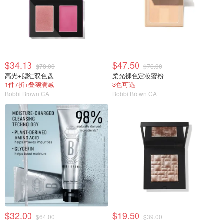
$34.13
$47.50
$78.00
$76.00
高光+腮红双色盘
柔光裸色定妆蜜粉
1件7折+叠额满减
3色可选
Bobbi Brown CA
Bobbi Brown CA
$32.00
$19.50
$64.00
$39.00