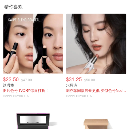
猜你喜欢
$23.50
$31.25
$47.00
$50.00
遮瑕棒
水唇冻
图片色号 IVORY惊喜打折！
刘亦菲同款唇膏史低 类似色号Nude Buff
Bobbi Brown CA
Bobbi Brown CA