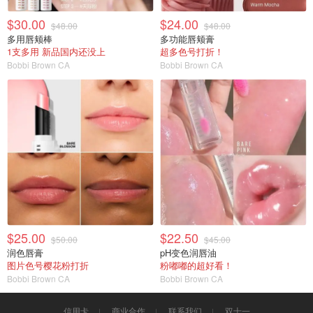
$30.00
$24.00
$48.00
$48.00
多用唇颊棒
多功能唇颊膏
1支多用 新品国内还没上
超多色号打折！
Bobbi Brown CA
Bobbi Brown CA
$25.00
$22.50
$50.00
$45.00
润色唇膏
pH变色润唇油
图片色号樱花粉打折
粉嘟嘟的超好看！
Bobbi Brown CA
Bobbi Brown CA
信用卡
商业合作
联系我们
双十一