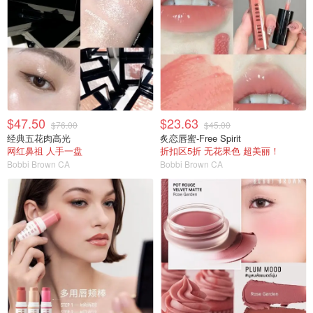
$47.50
$23.63
$76.00
$45.00
经典五花肉高光
炙恋唇蜜-Free Spirit
网红鼻祖 人手一盘
折扣区5折 无花果色 超美丽！
Bobbi Brown CA
Bobbi Brown CA