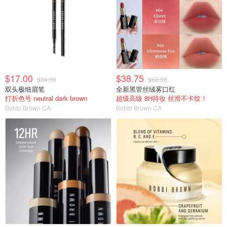
$17.00
$38.75
$34.00
$62.00
双头极细眉笔
全新黑管丝绒雾口红
打折色号 neutral dark brown
超级高级 8H持妆 丝滑不卡纹！
Bobbi Brown CA
Bobbi Brown CA