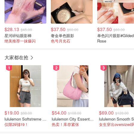
$28.13
$37.50
$37.50
$45.00
$60.00
$60.00
星河碎钻眼影棒
奢金单色眼影
单色闪片眼影#Gilded
绝美推荐一抹爆闪
色号月光石
Rose
大家都在抢
1
2
3
$19.00
$54.00
$69.00
$88.00
$108.00
$128.00
lululemon Softstreme 女士高腰短裤 10cm
lululemon City Essentials 肩背包 4L
仅限2码$19！
热卖！库存紧张
女生穿出oversized