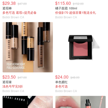
$29.38
$115.60
$47.00
$152.00
遮瑕棒
橘子面霜 100ml
多色可选 遮瑕+提亮必备
价值$170 超值容量1瓶送全礼
Bobbi Brown CA
Bobbi Brown CA
$23.50
$24.00
$47.00
$48.00
遮瑕膏
单色腮红
浅色号罕见5折
多色可选
Bobbi Brown CA
Bobbi Brown CA