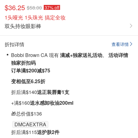
$36.25
$58.00
37% off
1头哑光 1头珠光 搞定全妆
双头持妆眼影棒
折扣详情
查看详情
Bobbi Brown CA 现有
满减+独家送礼活动
。
活动详情
独家折扣码
订单满$200减$75
变相低至6.25折
折后满$140
送正装唇膏1支
+满$160
送水感卸妆油200ml
🎁总价值$136
DMCAEXTRA
折后满$115
送护肤2件