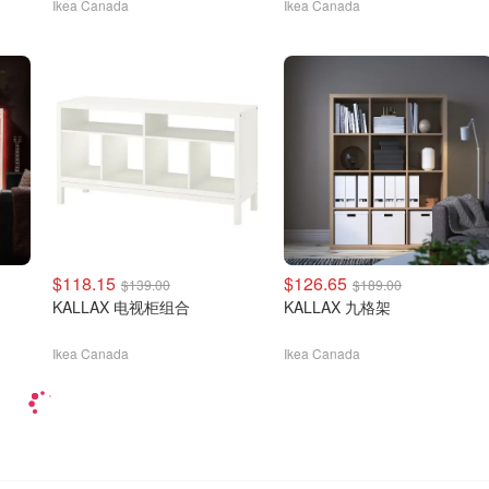
Ikea Canada
Ikea Canada
$118.15
$126.65
$139.00
$189.00
KALLAX 电视柜组合
KALLAX 九格架
Ikea Canada
Ikea Canada