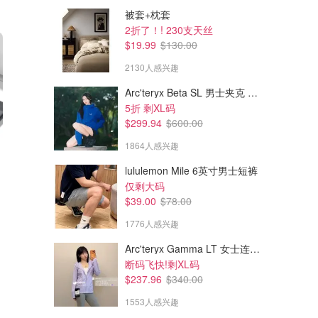
被套+枕套
2折了！! 230支天丝
$19.99
$130.00
2130人感兴趣
Arc'teryx Beta SL 男士夹克 黑色
5折 剩XL码
$299.94
$600.00
1864人感兴趣
lululemon Mile 6英寸男士短裤
$4.99
$4.99
$20.00
$18.00
仅剩大码
浮雕白色花洗手液瓶
水洗雪尼尔浴室地垫
$39.00
$78.00
40*50cm
1776人感兴趣
Simons
Simons
Arc'teryx Gamma LT 女士连帽夹克
断码飞快!剩XL码
$237.96
$340.00
1553人感兴趣