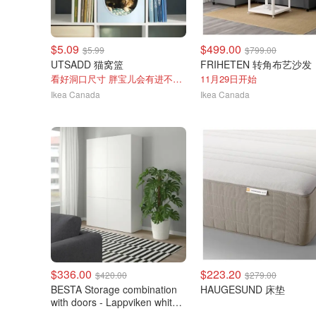
$5.09
$499.00
$5.99
$799.00
UTSADD 猫窝篮
FRIHETEN 转角布艺沙发
看好洞口尺寸 胖宝儿会有进不去的风险
11月29日开始
Ikea Canada
Ikea Canada
$336.00
$223.20
$420.00
$279.00
BESTA Storage combination
HAUGESUND 床垫
with doors - Lappviken white -
IKEA