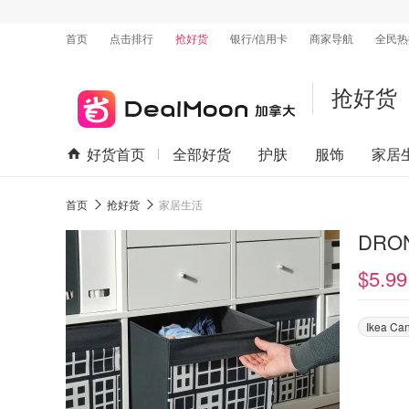
首页
点击排行
抢好货
银行/信用卡
商家导航
全民热
抢好货
好货首页
全部好货
护肤
服饰
家居
首页
抢好货
家居生活
DRO
$5.99
Ikea Ca