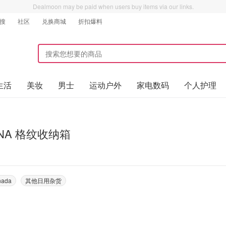
Dealmoon may be paid when users buy items via our links.
搜
社区
兑换商城
折扣爆料
生活
美妆
男士
运动户外
家电数码
个人护理
NA 格纹收纳箱
nada
其他日用杂货