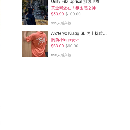
Unity Fitz Uprisal 抓绒卫衣
黄金码还在！氛围感之神
$53.99
$109.00
995人感兴趣
Arc'teryx Kragg SL 男士棉质短袖T恤
胸前小logo设计
$63.00
$90.00
858人感兴趣