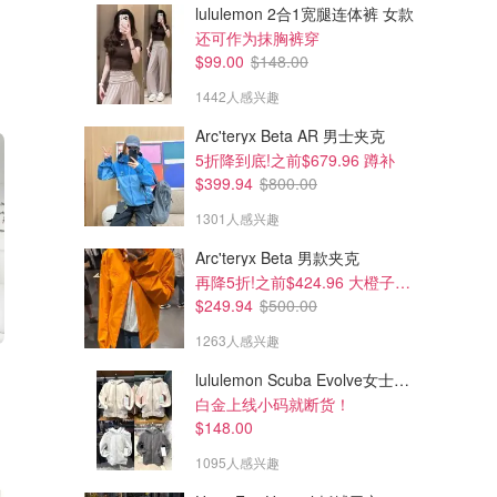
lululemon 2合1宽腿连体裤 女款
还可作为抹胸裤穿
$99.00
$148.00
1442人感兴趣
Arc'teryx Beta AR 男士夹克
5折降到底!之前$679.96 蹲补
$399.94
$800.00
1301人感兴趣
Arc'teryx Beta 男款夹克
再降5折!之前$424.96 大橙子好显白 蹲补
$249.94
$500.00
1263人感兴趣
lululemon Scuba Evolve女士连帽卫衣 全拉链
白金上线小码就断货！
$148.00
1095人感兴趣