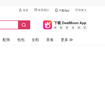
联系我们
加拿大
登录
下载App
🇺🇸
美国
下载 DealMoon App
体验更多精彩
🇨🇳
中国
配饰
包包
女鞋
美食
更多
🇨🇦
加拿大
🇬🇧
母婴玩具
英国
保健品
🇩🇪
德国
旅游
🇫🇷
法国
汽车
🇮🇹
意大利
🇦🇺
澳洲
🇳🇿
新西兰