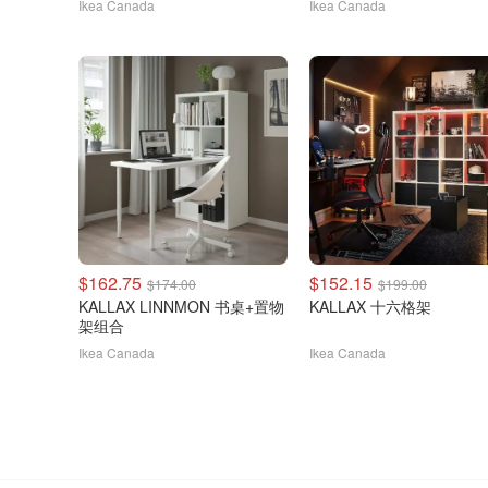
Ikea Canada
Ikea Canada
$162.75
$152.15
$174.00
$199.00
KALLAX LINNMON 书桌+置物
KALLAX 十六格架
架组合
Ikea Canada
Ikea Canada