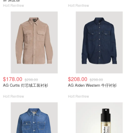
Holt Renfrew
Holt Renfrew
$178.00
$208.00
$298.00
$298.00
AG Curtis 灯芯绒工装衬衫
AG Aiden Western 牛仔衬衫
Holt Renfrew
Holt Renfrew