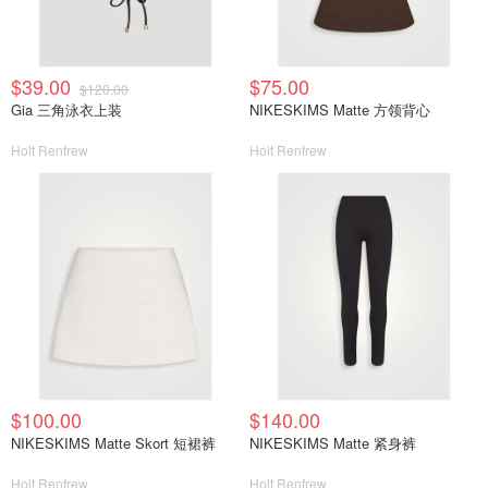
$39.00
$75.00
$120.00
Gia 三角泳衣上装
NIKESKIMS Matte 方领背心
Holt Renfrew
Holt Renfrew
$100.00
$140.00
NIKESKIMS Matte Skort 短裙裤
NIKESKIMS Matte 紧身裤
Holt Renfrew
Holt Renfrew