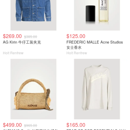
$269.00
$125.00
$385.00
AG Kirin 牛仔工装夹克
FREDERIC MALLE Acne Studios
女士香水
Holt Renfrew
Holt Renfrew
$499.00
$165.00
$965.00