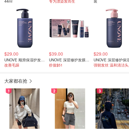
44ml
专为漂染发而生
装
$29.00
$39.00
$29.00
UNOVE 顺滑保湿护发素290ml
UNOVE 深层修护发膜40ml+发油10ml+护发素30ml
改善毛躁
价值$51
强韧发丝 温和清洁头
大家都在抢
1
2
3