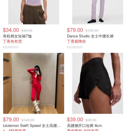
$34.00
$79.00
$48.00
$128.00
有机棉女短袖T恤
Dance Studio 女士中腰长裤
丁香色有货
丁香紫降价
lululemon
lululemon
$79.00
$39.00
$148.00
$88.00
lululemon Swift Speed 女士高腰紧身裤
高腰侧开口短裤 8cm
4、8码都有货
黑色降价 全码有货