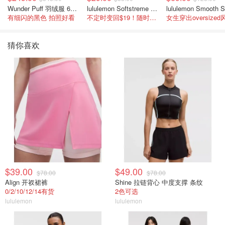
Wunder Puff 羽绒服 600蓬松度
lululemon Softstreme 女士高腰短裤 10cm
有细闪的黑色 拍照好看
不定时变回$19！随时点进来看
女生穿出oversized
猜你喜欢
$39.00
$49.00
$78.00
$78.00
Align 开衩裙裤
Shine 拉链背心 中度支撑 条纹
0/2/10/12/14有货
2色可选
lululemon
lululemon