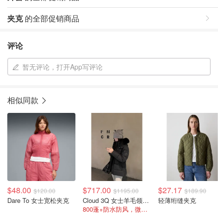
夹克
的全部促销商品
评论
暂无评论，打开App写评论
相似同款
$48.00
$717.00
$27.17
$120.00
$1195.00
$189.90
Dare To 女士宽松夹克
Cloud 3Q 女士羊毛领羽绒服
轻薄绗缝夹克
800蓬+防水防风，微收腰款