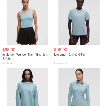
$68.00
$58.00
lululemon Wunder Train 背心 女士
lululemon 女士短袖T恤
B/C杯
lululemon
lululemon