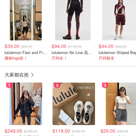
$39.00
$94.00
$44.00
$84.00
$118.00
$98.00
lululemon Fast and Free 高腰短裤 8英寸
lululemon No Line 高腰跑步短裤 8英寸
腿标logo款！
尺码全！
尺码较全
大家都在抢
1
2
3
$249.00
$119.00
$29.00
$348.00
$198.00
$88.00