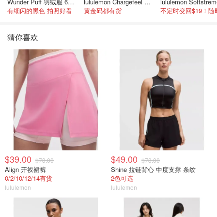
Wunder Puff 羽绒服 600蓬松度
lululemon Chargefeel 3 男士运动鞋
有细闪的黑色 拍照好看
黄金码都有货
猜你喜欢
$39.00
$49.00
$78.00
$78.00
Align 开衩裙裤
Shine 拉链背心 中度支撑 条纹
0/2/10/12/14有货
2色可选
lululemon
lululemon