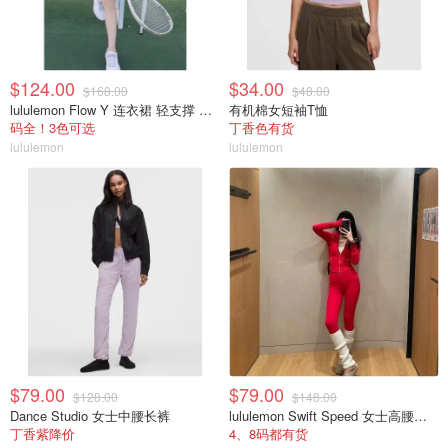
$124.00
$34.00
$168.00
$48.00
lululemon Flow Y 连衣裙 轻支撑 B/C杯
有机棉女短袖T恤
码全！3色可选
丁香色有货
lululemon
lululemon
$79.00
$79.00
$128.00
$148.00
Dance Studio 女士中腰长裤
lululemon Swift Speed 女士高腰紧身裤
丁香紫降价
4、8码都有货