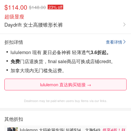
$114.00
$148.00
23% off
超级显瘦
Daydrift 女士高腰锥形长裤
折扣详情
查看详情
lululemon 现有 夏日必备神裤 轻薄透气
3.6折起。
免费
门店退换货，final sale商品可换成店铺credit。
加拿大境内无门槛免运费。
lululemon 直达购买链接 →
Dealmoon may be paid when users buy items via our links.
其他折扣
lululemon 大码捡漏专场| 短裤$34、文胸$49
低至4折！赵