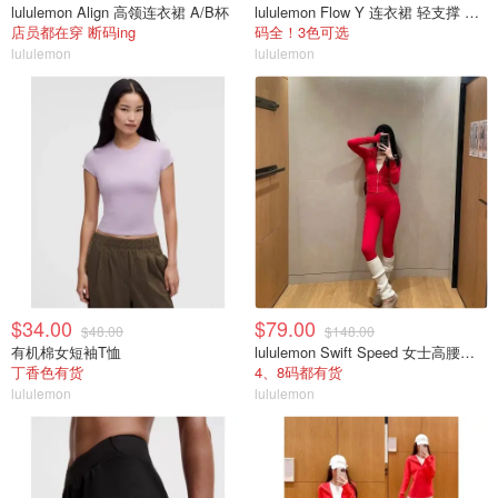
lululemon Align 高领连衣裙 A/B杯
lululemon Flow Y 连衣裙 轻支撑 B/C杯
店员都在穿 断码ing
码全！3色可选
lululemon
lululemon
$34.00
$79.00
$48.00
$148.00
有机棉女短袖T恤
lululemon Swift Speed 女士高腰紧身裤
丁香色有货
4、8码都有货
lululemon
lululemon