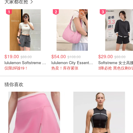
大家都在抢
1
2
3
$19.00
$54.00
$29.00
$88.00
$108.00
$88.00
lululemon Softstreme 女士高腰短裤 10cm
lululemon City Essentials 肩背包 4L
仅限2码$19！
热卖！库存紧张
猜你喜欢