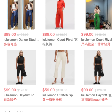
$99.00
$89.00
$99.00
$128.00
$148.00
$148.00
lululemon Dance Studio 中腰长裤 女装常规款
lululemon Court Rival 宽
多色可选
松长裤
尺码较全！
$99.00
$59.00
$99.00
$128.00
$138.00
$128.00
lululemon Daydrift Low-Rise 九分裤 女款
lululemon Stretch Spacer 高腰长裤 女款
lulu
首次降价
又一微喇神裤
近期爆款capri裤子