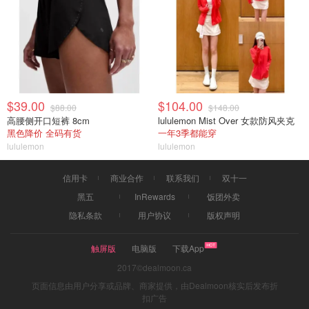
$39.00
$104.00
$88.00
$148.00
高腰侧开口短裤 8cm
lululemon Mist Over 女款防风夹克
黑色降价 全码有货
一年3季都能穿
lululemon
lululemon
信用卡
商业合作
联系我们
双十一
黑五
InRewards
饭团外卖
隐私条款
用户协议
版权声明
触屏版
电脑版
下载App
2017©dealmoon.ca
页面信息由用户分享或品牌、商家提供，由Dealmoon核实后发布折
扣广告