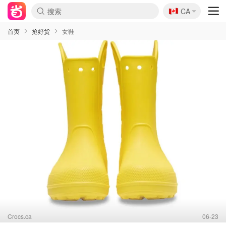
🇨🇦
CA
首页
抢好货
女鞋
Crocs.ca
06-23