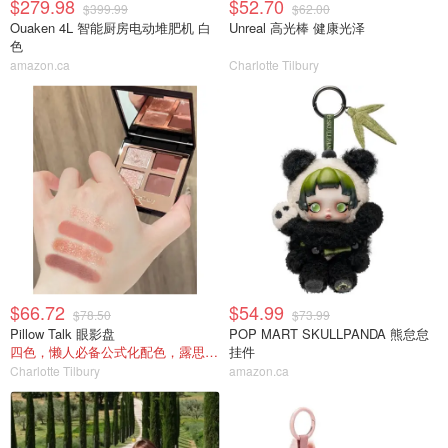
$279.98
$52.70
$399.99
$62.00
Ouaken 4L 智能厨房电动堆肥机 白
Unreal 高光棒 健康光泽
色
amazon.ca
Charlotte Tilbury
$66.72
$54.99
$78.50
$73.99
Pillow Talk 眼影盘
POP MART SKULLPANDA 熊怠怠
四色，懒人必备公式化配色，露思超爱！
挂件
Charlotte Tilbury
amazon.ca