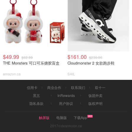
$49.99
$161.00
$62.99
$230.00
THE Monsters 可口可乐搪胶盲盒
Cloudmonster 2 女款跑步鞋
amazon.ca
SAIL
信用卡
商业合作
联系我们
双十一
黑五
InRewards
饭团外卖
隐私条款
用户协议
版权声明
触屏版
电脑版
下载App
2017©dealmoon.ca