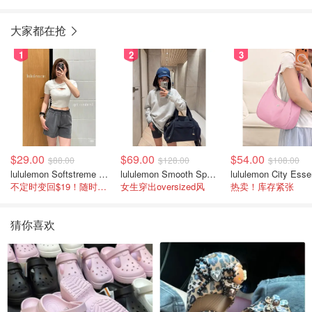
大家都在抢
1
2
3
$29.00
$69.00
$54.00
$88.00
$128.00
$108.00
lululemon Softstreme 女士高腰短裤 10cm
lululemon Smooth Spacer 经典卫衣
不定时变回$19！随时点进来看
女生穿出oversized风
热卖！库存紧张
猜你喜欢