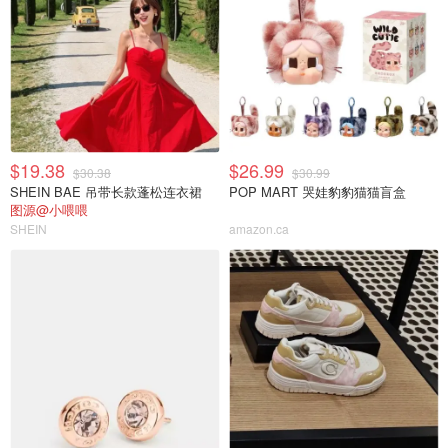
$19.38
$26.99
$30.38
$30.99
SHEIN BAE 吊带长款蓬松连衣裙
POP MART 哭娃豹豹猫猫盲盒
图源@小喂喂
SHEIN
amazon.ca