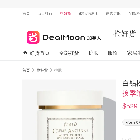
首页
点击排行
抢好货
银行/信用卡
商家导航
全民热
抢好货
好货首页
全部好货
护肤
服饰
家居
首页
抢好货
护肤
白钻松
换季
$529.
Fresh C
07-20