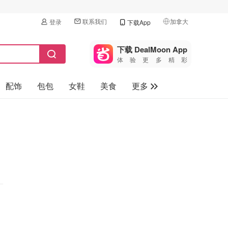
联系我们
加拿大
登录
下载App
🇺🇸
美国
下载 DealMoon App
体验更多精彩
🇨🇳
中国
配饰
包包
女鞋
美食
更多
🇨🇦
加拿大
🇬🇧
母婴玩具
英国
保健品
🇩🇪
德国
旅游
🇫🇷
法国
汽车
🇮🇹
意大利
🇦🇺
澳洲
🇳🇿
新西兰