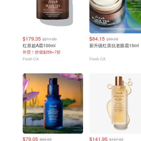
$179.35
$84.15
$211.00
$99.00
红茶超A霜100ml
新升级红茶抗老眼霜15ml
补货！价值$256=7折
Fresh CA
Fresh CA
$79.05
$141.95
$93.00
$167.00