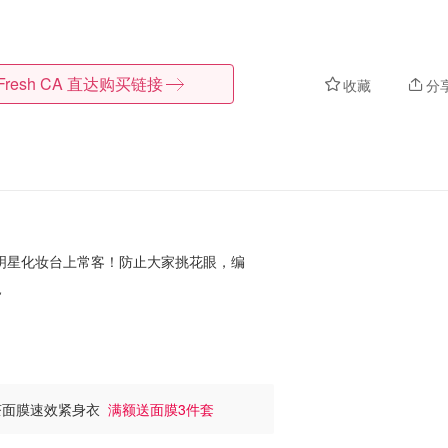
Fresh CA
直达购买链接
收藏
分
是明星化妆台上常客！防止大家挑花眼，编
~
红茶面膜速效紧身衣
满额送面膜3件套