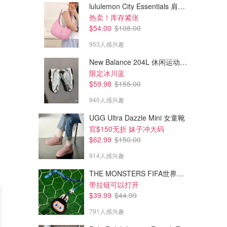
lululemon City Essentials 肩背包 4L
热卖！库存紧张
$20.40
$7.59
$34.00
$9.49
$54.00
$108.00
舒缓补水面膜10片
Skin Republic 提拉紧致面部下
953人感兴趣
巴面膜 肽成分
价值$49=4.2折
Sephora.ca
Well.ca
New Balance 204L 休闲运动鞋 蓝银色
限定冰川蓝
$59.98
$155.00
940人感兴趣
UGG Ultra Dazzle Mini 女童靴
官$150无折 妹子冲大码
$62.99
$150.00
914人感兴趣
THE MONSTERS FIFA世界杯 耳机包
带拉链可以打开
$39.99
$44.99
791人感兴趣