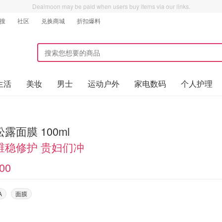
Dealmoon may be paid when users buy items via our links.
搜
社区
兑换商城
折扣爆料
生活
美妆
男士
运动户外
家电数码
个人护理
露面膜 100ml
维稳修护 贵妇们冲
00
A
面膜