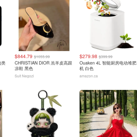
$844.79
$279.98
$1055.99
$399.99
线肉类
CHRISTIAN DIOR 羔羊皮高跟
Ouaken 4L 智能厨房电动堆肥
凉鞋 黑色
机 白色
Suit Negozi
amazon.ca