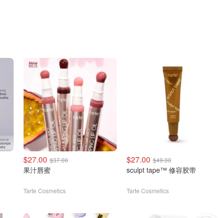
$27.00
$27.00
$37.00
$49.00
果汁唇蜜
sculpt tape™ 修容胶带
Tarte Cosmetics
Tarte Cosmetics