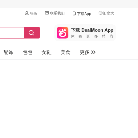
联系我们
加拿大
登录
下载App
🇺🇸
美国
下载 DealMoon App
体验更多精彩
🇨🇳
中国
配饰
包包
女鞋
美食
更多
🇨🇦
加拿大
🇬🇧
母婴玩具
英国
保健品
🇩🇪
德国
旅游
🇫🇷
法国
汽车
🇮🇹
意大利
🇦🇺
澳洲
🇳🇿
新西兰