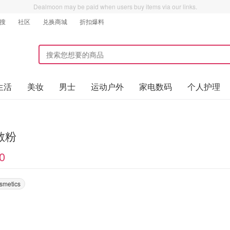
Dealmoon may be paid when users buy items via our links.
搜
社区
兑换商城
折扣爆料
生活
美妆
男士
运动户外
家电数码
个人护理
散粉
0
smetics