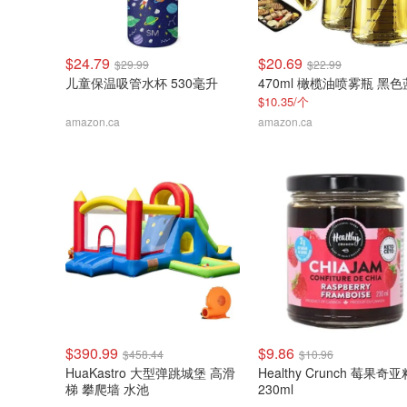
$24.79
$20.69
$29.99
$22.99
儿童保温吸管水杯 530毫升
470ml 橄榄油喷雾瓶 黑
$10.35/个
amazon.ca
amazon.ca
$390.99
$9.86
$458.44
$10.96
HuaKastro 大型弹跳城堡 高滑
Healthy Crunch 莓果奇
梯 攀爬墙 水池
230ml