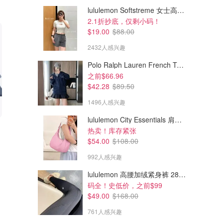
lululemon Softstreme 女士高腰短裤 10cm
2.1折抄底，仅剩小码！
$19.00
$88.00
2432人感兴趣
Polo Ralph Lauren French Terry 女童连帽卫衣 7-16码
之前$66.96
$42.28
$89.50
1496人感兴趣
lululemon City Essentials 肩背包 4L
$2029.00
$779.00
$2099.00
$849.00
热卖！库存紧张
Apple iMac M4 一体式电脑
iPad mini 平板电脑
$54.00
$108.00
992人感兴趣
Apple
Apple
lululemon 高腰加绒紧身裤 28"≈71cm 5个口袋
码全！史低价，之前$99
$49.00
$168.00
761人感兴趣