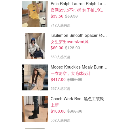
Polo Ralph Lauren Ralph Lauren Polo Bear 女童棉T恤 染色 1件
官网$59.5不打折 妹子拍L/XL
$39.56
$59.50
712人感兴趣
lululemon Smooth Spacer 经典卫衣
女生穿出oversized风
$69.00
$128.00
669人感兴趣
Moose Knuckles Mealy Bunny 女士双面穿连帽外套
一衣两穿，大毛球设计
$417.00
$695.00
567人感兴趣
Coach Work Boot 黑色工装靴
上新
$108.00
$360.00
562人感兴趣