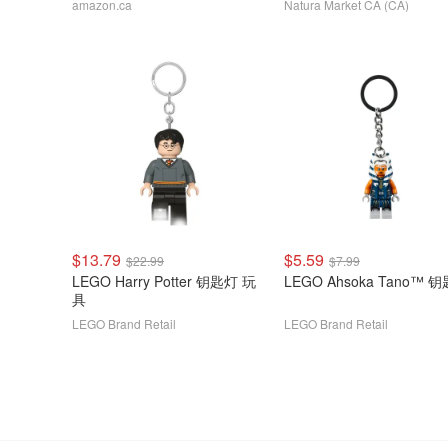
amazon.ca
Natura Market CA (CA)
$13.79
$5.59
$22.99
$7.99
LEGO Harry Potter 钥匙灯 玩
LEGO Ahsoka Tano™ 
具
LEGO Brand Retail
LEGO Brand Retail