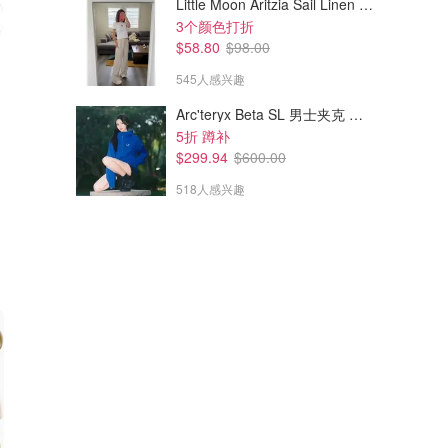
Little Moon Aritzia Sail Linen 长裤 麻织
3个颜色打折
$58.80
$98.00
545人感兴趣
Arc'teryx Beta SL 男士夹克 黑色
5折 蹲补
$299.94
$600.00
518人感兴趣