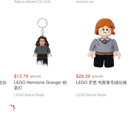
Natura Market CA (CA)
amazon.ca
$13.79
$28.39
$22.99
$34.99
钥匙扣
LEGO Hermione Granger 钥
LEGO 罗恩·韦斯莱毛绒玩偶
匙灯
LEGO Brand Retail
LEGO Brand Retail