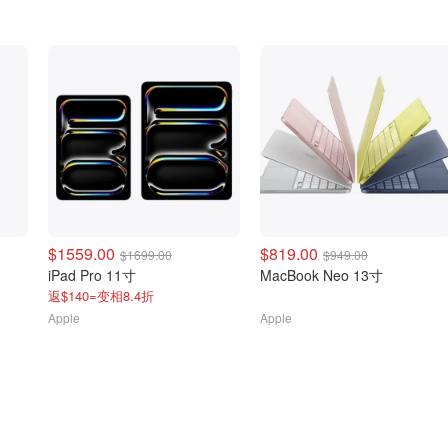
$1559.00
$819.00
$1699.00
$949.00
iPad Pro 11寸
MacBook Neo 13寸
返$140=变相8.4折
Apple
Apple