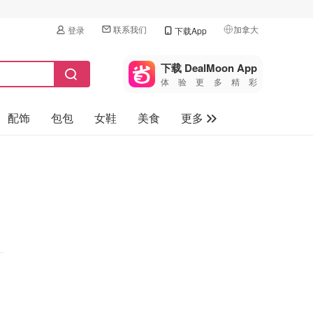
联系我们
加拿大
登录
下载App
🇺🇸
美国
下载 DealMoon App
体验更多精彩
🇨🇳
中国
配饰
包包
女鞋
美食
更多
🇨🇦
加拿大
🇬🇧
母婴玩具
英国
保健品
🇩🇪
德国
旅游
🇫🇷
法国
汽车
🇮🇹
意大利
🇦🇺
澳洲
🇳🇿
新西兰