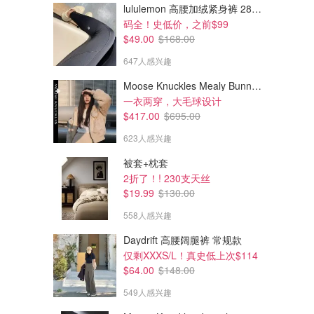
lululemon 高腰加绒紧身裤 28"≈71cm 5个口袋
码全！史低价，之前$99
$24.00
$24.00
$49.00
$168.00
$64.00
$88.00
lululemon Align 高腰6寸短裤
lululemon 高腰松紧短裤 9英寸
647人感兴趣
仅剩0码
仅剩XXXS-XXS捡漏
lululemon
182人感兴趣
lululemon
307人感兴趣
Moose Knuckles Mealy Bunny 女士双面穿连帽外套
一衣两穿，大毛球设计
$417.00
$695.00
623人感兴趣
被套+枕套
2折了！! 230支天丝
$19.99
$130.00
558人感兴趣
Daydrift 高腰阔腿裤 常规款
仅剩XXXS/L！真史低上次$114
$64.00
$148.00
549人感兴趣