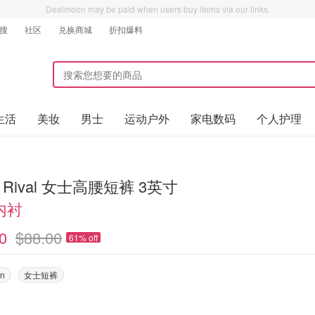
Dealmoon may be paid when users buy items via our links.
搜
社区
兑换商城
折扣爆料
生活
美妆
男士
运动户外
家电数码
个人护理
rt Rival 女士高腰短裤 3英寸
内衬
0
$88.00
61% off
on
女士短裤