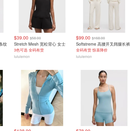
$39.00
$99.00
$58.00
$168.00
 条纹
Stretch Mesh 宽松背心 女士
Softstreme 高腰开叉阔腿长裤
3色可选 全码有货
全码有货 惊喜降价
lululemon
lululemon
$138.00
$78.00