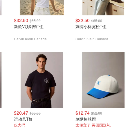
$32.50
$32.50
$65.00
$65.00
新款V领刺绣T恤
刺绣小标宽松T恤
Calvin Klein Canada
Calvin Klein Canada
$20.47
$12.74
$65.00
$52.00
运动风T恤
刺绣棒球帽
仅大码
太便宜了 买回国送礼