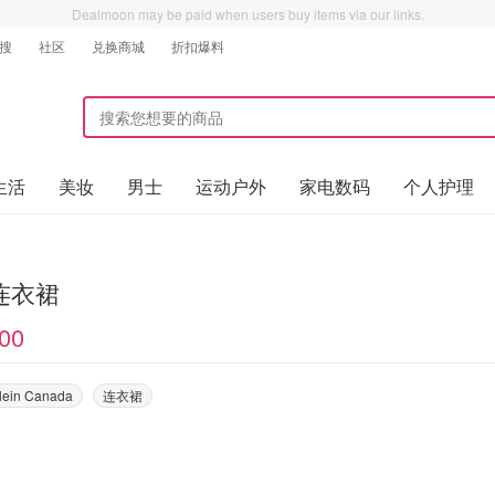
Dealmoon may be paid when users buy items via our links.
搜
社区
兑换商城
折扣爆料
生活
美妆
男士
运动户外
家电数码
个人护理
连衣裙
00
Klein Canada
连衣裙