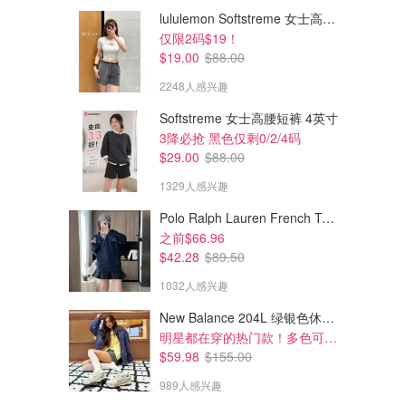
lululemon Softstreme 女士高腰短裤 10cm
仅限2码$19！
$19.00
$88.00
2248人感兴趣
Softstreme 女士高腰短裤 4英寸
3降必抢 黑色仅剩0/2/4码
$29.00
$88.00
1329人感兴趣
Polo Ralph Lauren French Terry 女童连帽卫衣 7-16码
$273.00
$199.00
$390.00
$348.00
之前$66.96
SANDRO 拼色迷你连衣裙
REFORMATION Afton 花卉连
$42.28
$89.50
衣裙
1032人感兴趣
Holt Renfrew
Holt Renfrew
209人感兴趣
New Balance 204L 绿银色休闲鞋
明星都在穿的热门款！多色可选 3.8折
$59.98
$155.00
989人感兴趣