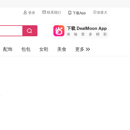
联系我们
加拿大
登录
下载App
🇺🇸
美国
下载 DealMoon App
体验更多精彩
🇨🇳
中国
配饰
包包
女鞋
美食
更多
🇨🇦
加拿大
🇬🇧
母婴玩具
英国
保健品
🇩🇪
德国
旅游
🇫🇷
法国
汽车
🇮🇹
意大利
🇦🇺
澳洲
🇳🇿
新西兰