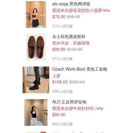
alo yoga 黑色网球裙
图源来自@花花想吃小菠萝/xhs
$70.00
$88.00
715人感兴趣
女士棕色麂皮船鞋
里外羊皮，舒服得很
$59.95
$190.00
677人感兴趣
Coach Work Boot 黑色工装靴
上新
$108.00
$360.00
668人感兴趣
ALO 正反两穿短袖
图源来自@年糕好好吃-/xhs
$90.00
668人感兴趣