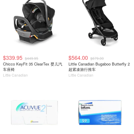
$339.95
$564.00
$449.95
$679.00
Chicco KeyFit 35 ClearTex 婴儿汽
Little Canadian Bugaboo Butterfly 2
车座椅
超紧凑旅行推车
Little Canadian
Little Canadian