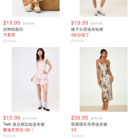
$19.99
$19.99
$39.00
$69.00
挂饰钥匙扣
格子分层迷你短裙
可爱晕
3折抄底了
Simons
Simons
$19.99
$39.95
$110.00
$79.00
Twik 波点褶边短连衣裙
双面缎长吊带连衣裙
飘逸芭蕾风 2折！
XS
Simons
Simons