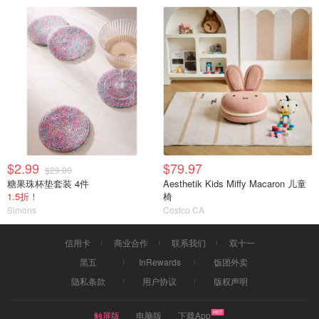
$2.99
$79.97
$29.00
糖果珠杯垫套装 4件
Aesthetik Kids Miffy Macaron 儿童
1.5折！
椅
Simons
Costco CA
信用卡
商业合作
联系我们
双十一
黑五
InRewards
饭团外卖
隐私条款
用户协议
版权声明
触屏版
电脑版
下载App