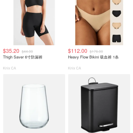
$35.20
$112.00
$44.00
$176.00
Thigh Saver 6寸防漏裤
Heavy Flow Bikini 吸血裤 1条
Knix CA
Knix CA