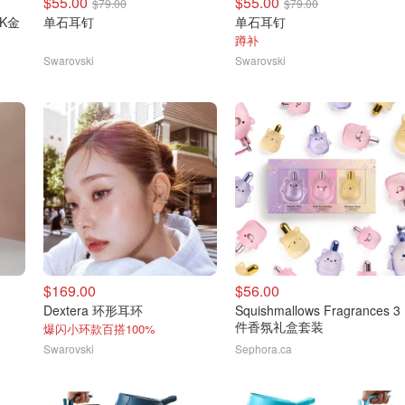
$55.00
$55.00
$79.00
$79.00
8K金
单石耳钉
单石耳钉
蹲补
Swarovski
Swarovski
$169.00
$56.00
Dextera 环形耳环
Squishmallows Fragrances 3
件香氛礼盒套装
爆闪小环款百搭100%
Swarovski
Sephora.ca