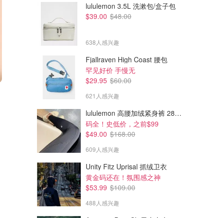
lululemon 3.5L 洗漱包/盒子包
$39.00
$48.00
638人感兴趣
Fjallraven High Coast 腰包
罕见好价 手慢无
$29.95
$60.00
$69.00
$83.00
$99.00
$139.00
621人感兴趣
Bella V吊坠 圆形 白色
双曲线吊坠
多色选！
lululemon 高腰加绒紧身裤 28"≈71cm 5个口袋
Swarovski
Swarovski
码全！史低价，之前$99
$49.00
$168.00
609人感兴趣
Unity Fitz Uprisal 抓绒卫衣
黄金码还在！氛围感之神
$53.99
$109.00
488人感兴趣