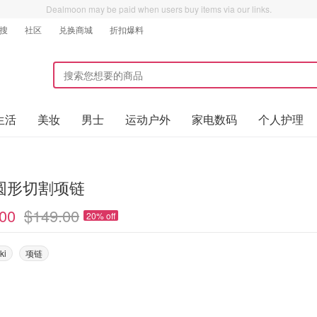
Dealmoon may be paid when users buy items via our links.
搜
社区
兑换商城
折扣爆料
生活
美妆
男士
运动户外
家电数码
个人护理
圆形切割项链
00
$149.00
20% off
ki
项链