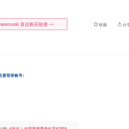
Swarovski
直达购买链接
收藏
分
注册登录账号
）
119)
6折起！女明星都爱单钻耳钉$55