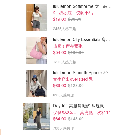
lululemon Softstreme 女士高腰短裤 10cm
2.1折抄底，仅剩小码！
$19.00
$88.00
2455人感兴趣
lululemon City Essentials 肩背包 4L
热卖！库存紧张
$54.00
$108.00
1212人感兴趣
lululemon Smooth Spacer 经典卫衣
女生穿出oversized风
$69.00
$128.00
835人感兴趣
Daydrift 高腰阔腿裤 常规款
仅剩XXXS/L！真史低上次$114
$64.00
$148.00
700人感兴趣