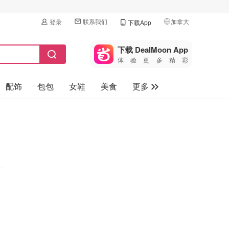
联系我们
加拿大
登录
下载App
🇺🇸
美国
下载 DealMoon App
体验更多精彩
🇨🇳
中国
配饰
包包
女鞋
美食
更多
🇨🇦
加拿大
🇬🇧
母婴玩具
英国
保健品
🇩🇪
德国
旅游
🇫🇷
法国
汽车
🇮🇹
意大利
🇦🇺
澳洲
🇳🇿
新西兰