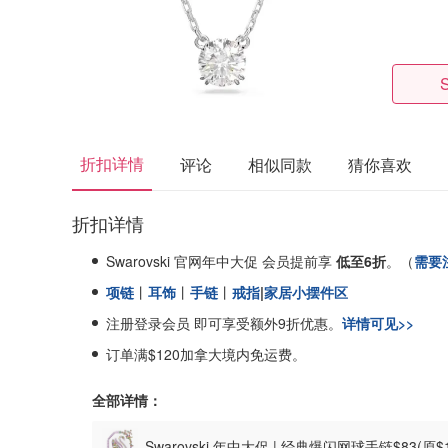
折扣详情
评论
相似同款
猜你喜欢
折扣详情
Swarovski 官网年中大促 会员提前享
低至6折
。（
需要
项链
丨
耳饰
丨
手链
丨
戒指
|
家居小摆件区
注册登录会员 即可享受额外9折优惠。
详情可见>>
订单满$120加拿大境内免运费。
全部详情：
Swarovski 年中大促 | 经典爆闪网球手链$83(原$