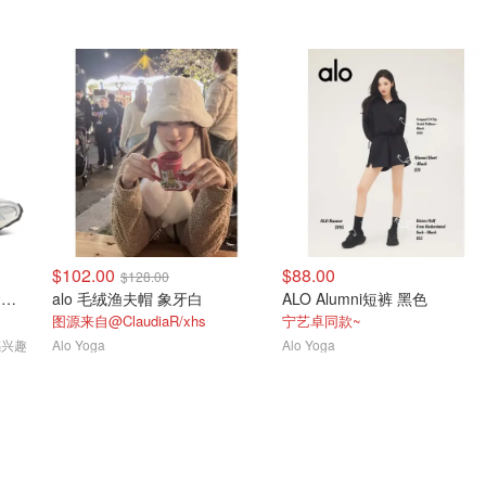
$102.00
$88.00
$128.00
New Balance 204L 休闲运动鞋 灰银色
alo 毛绒渔夫帽 象牙白
ALO Alumni短裤 黑色
图源来自@ClaudiaR/xhs
宁艺卓同款~
感兴趣
Alo Yoga
Alo Yoga