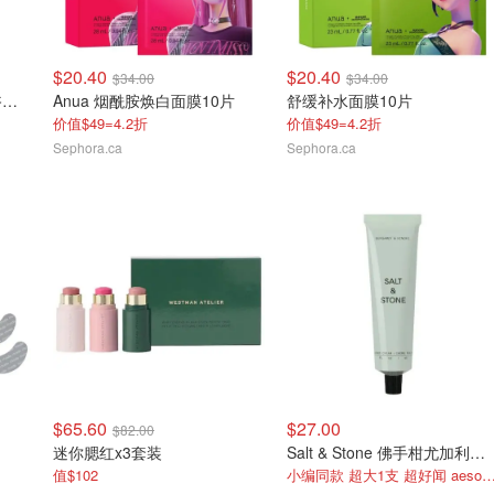
$20.40
$20.40
$34.00
$34.00
Salt & Stone 西柚清澄沐浴露替换装956ml
Anua 烟酰胺焕白面膜10片
舒缓补水面膜10片
价值$49=4.2折
价值$49=4.2折
Sephora.ca
Sephora.ca
$65.60
$27.00
$82.00
迷你腮红x3套装
Salt & Stone 佛手柑尤加利护手霜75ml
值$102
小编同款 超大1支 超好闻 aeso