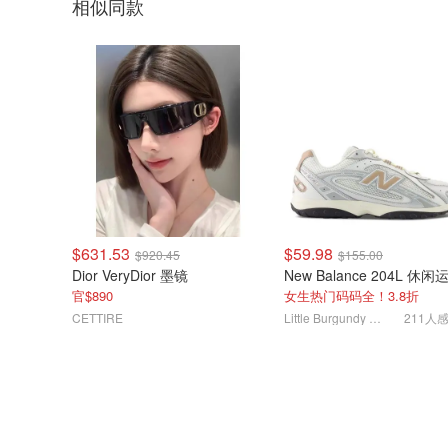
相似同款
$631.53
$59.98
$920.45
$155.00
Dior VeryDior 墨镜
官$890
女生热门码码全！3.8折
CETTIRE
Little Burgundy CA (CA）
211人