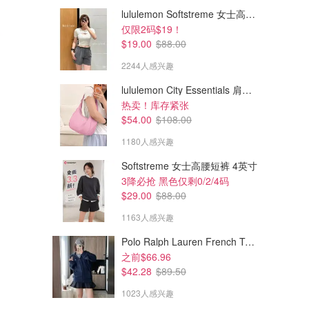
lululemon Softstreme 女士高腰短裤 10cm
仅限2码$19！
$19.00
$88.00
2244人感兴趣
lululemon City Essentials 肩背包 4L
热卖！库存紧张
$54.00
$108.00
1180人感兴趣
Softstreme 女士高腰短裤 4英寸
$61.00
$88.00
$88.00
3降必抢 黑色仅剩0/2/4码
ALO Alumni 短裤 藏蓝色
alo 罗纹背心 黑色
$29.00
$88.00
图源来自@linn1/xhs
1163人感兴趣
Alo Yoga
Alo Yoga
Polo Ralph Lauren French Terry 女童连帽卫衣 7-16码
之前$66.96
$42.28
$89.50
1023人感兴趣