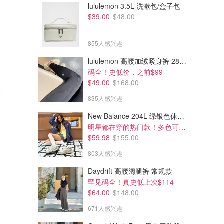
lululemon 3.5L 洗漱包/盒子包
$39.00
$48.00
855人感兴趣
lululemon 高腰加绒紧身裤 28"≈71cm 5个口袋
码全！史低价，之前$99
$49.00
$168.00
835人感兴趣
New Balance 204L 绿银色休闲鞋
明星都在穿的热门款！多色可选 3.8折
$59.98
$155.00
803人感兴趣
Daydrift 高腰阔腿裤 常规款
罕见码全！真史低上次$114
$64.00
$148.00
671人感兴趣