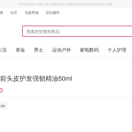
Dealmoon may be paid when users buy items via our links.
搜
社区
兑换商城
折扣爆料
生活
美妆
男士
运动户外
家电数码
个人护理
 洗前头皮护发强韧精油50ml
0
.ca