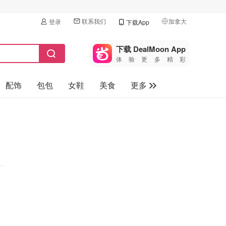
联系我们
加拿大
登录
下载App
🇺🇸
美国
下载 DealMoon App
体验更多精彩
🇨🇳
中国
配饰
包包
女鞋
美食
更多
🇨🇦
加拿大
🇬🇧
母婴玩具
英国
保健品
🇩🇪
德国
旅游
🇫🇷
法国
汽车
🇮🇹
意大利
🇦🇺
澳洲
🇳🇿
新西兰