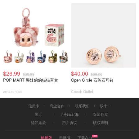
$26.99
$40.00
$30.99
$80.00
POP MART 哭娃豹豹猫猫盲盒
Open Circle 石英石耳钉
amazon.ca
Coach Outlet
信用卡
商业合作
联系我们
双十一
黑五
InRewards
饭团外卖
隐私条款
用户协议
版权声明
触屏版
电脑版
下载App