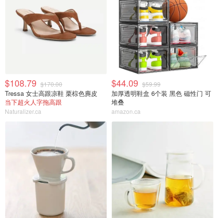
$108.79
$44.09
$170.00
$59.99
Tressa 女士高跟凉鞋 栗棕色麂皮
加厚透明鞋盒 6个装 黑色 磁性门 可
当下超火人字拖高跟
堆叠
Naturalizer.ca
amazon.ca