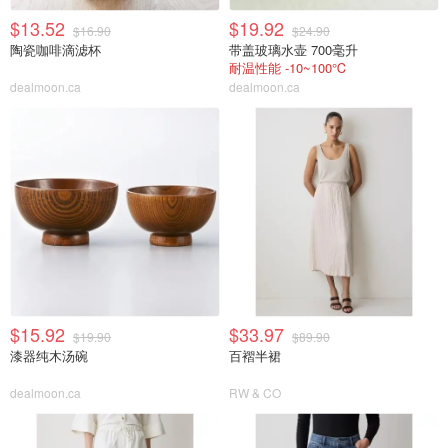
$13.52
$19.92
$16.90
$24.90
陶瓷咖啡滴滤杯
带盖玻璃水壶 700毫升
耐温性能 -10~100℃
dealmoon.ca
dealmoon.ca
$15.92
$33.97
$19.90
$89.90
漆器纯木汤碗
百褶半裙
dealmoon.ca
RW & CO