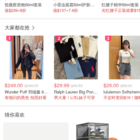
悦薇胶原炮50ml套装
小雷达面霜50ml护肤套装
红腰子精华50ml套装
值$239=8折
值$137=7.6折
大家都在抢
1
2
3
$249.00
$29.99
$29.00
$348.00
$49.50
$88.00
Wunder Puff 羽绒服 600蓬松度
Ralph Lauren Big Pony 棉质短袖T恤
有细闪的黑色 拍照好看
男大童！L/XL妹子可穿
猜你喜欢