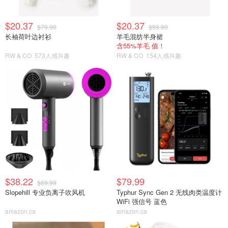
$20.37
$20.37
$79.90
$99.90
长袖荷叶边衬衫
羊毛混纺半身裙
含55%羊毛 值！
RW & CO
573人感兴趣
RW & CO
154人感兴趣
$38.22
$79.99
$69.99
Slopehill 专业负离子吹风机
Typhur Sync Gen 2 无线肉类温度计
WiFi 强信号 蓝色
amazon.ca
amazon.ca