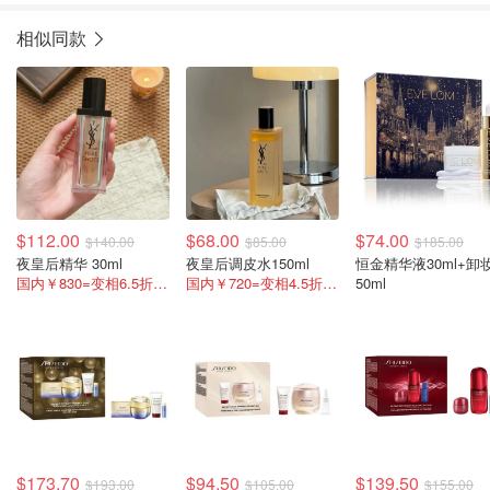
相似同款
$112.00
$68.00
$74.00
$140.00
$85.00
$185.00
夜皇后精华 30ml
夜皇后调皮水150ml
恒金精华液30ml+卸
国内￥830=变相6.5折 熬夜油皮心头爱！
国内￥720=变相4.5折 嫩肤磨皮没对手!
50ml
$173.70
$94.50
$139.50
$193.00
$105.00
$155.00