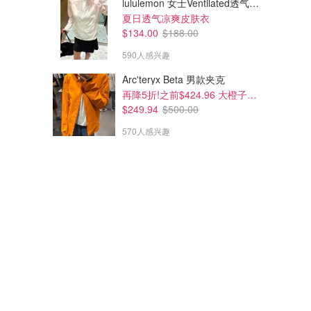
lululemon 女士Ventilated透气可收纳跑步夹克
夏日透气凉爽皮肤衣
$134.00
$188.00
590人感兴趣
Arc'teryx Beta 男款夹克
再降5折!之前$424.96 大橙子好显白 蹲补
$249.94
$500.00
570人感兴趣