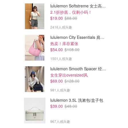
lululemon Softstreme 女士高腰短裤 10cm
2.1折抄底，仅剩小码！
$19.00
$88.00
2416人感兴趣
lululemon City Essentials 肩背包 4L
热卖！库存紧张
$54.00
$108.00
1501人感兴趣
lululemon Smooth Spacer 经典卫衣
$166.00
$173.00
$208.00
$248.00
女生穿出oversized风
ALO Edition Sueded 黑色夹克
短款夹克 象牙白
$69.00
$128.00
这件真的超级美！！
981人感兴趣
Alo Yoga
Alo Yoga
lululemon 3.5L 洗漱包/盒子包
$39.00
$48.00
967人感兴趣