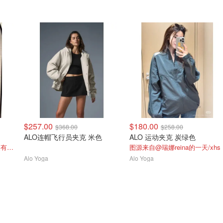
$257.00
$180.00
$368.00
$258.00
ALO连帽飞行员夹克 米色
ALO 运动夹克 炭绿色
鸽子灰史低4.6折 这个面料更有质感
图源来自@瑞娜reina的一天/xhs
Alo Yoga
Alo Yoga