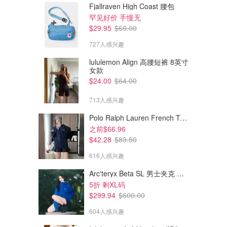
Fjallraven High Coast 腰包
罕见好价 手慢无
$29.95
$60.00
727人感兴趣
lululemon Align 高腰短裤 8英寸
女款
$24.00
$64.00
713人感兴趣
Polo Ralph Lauren French Terry 女童连帽卫衣 7-16码
之前$66.96
$42.28
$89.50
616人感兴趣
Arc'teryx Beta SL 男士夹克 黑色
5折 剩XL码
$299.94
$600.00
604人感兴趣