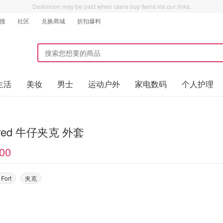
Dealmoon may be paid when users buy items via our links.
搜
社区
兑换商城
折扣爆料
生活
美妆
男士
运动户外
家电数码
个人护理
lared 牛仔夹克 外套
00
Fort
夹克