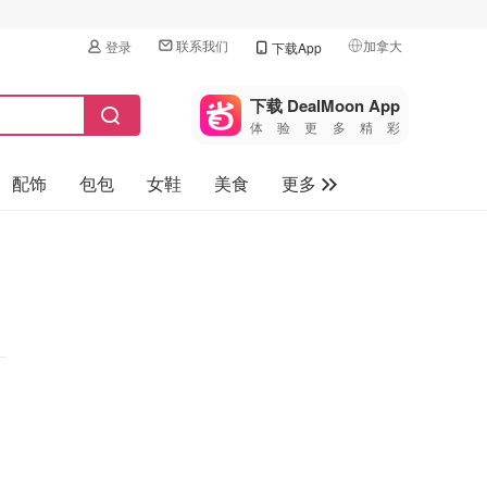
联系我们
加拿大
登录
下载App
🇺🇸
美国
下载 DealMoon App
体验更多精彩
🇨🇳
中国
配饰
包包
女鞋
美食
更多
🇨🇦
加拿大
🇬🇧
母婴玩具
英国
保健品
🇩🇪
德国
旅游
🇫🇷
法国
汽车
🇮🇹
意大利
🇦🇺
澳洲
🇳🇿
新西兰