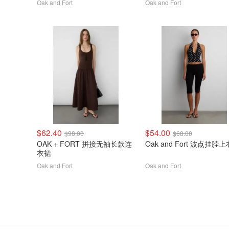
Oak and Fort
Oak and Fort
$62.40
$54.00
$98.00
$68.00
OAK + FORT 拼接无袖长款连
Oak and Fort 波点挂脖上
衣裙
Oak and Fort
Oak and Fort