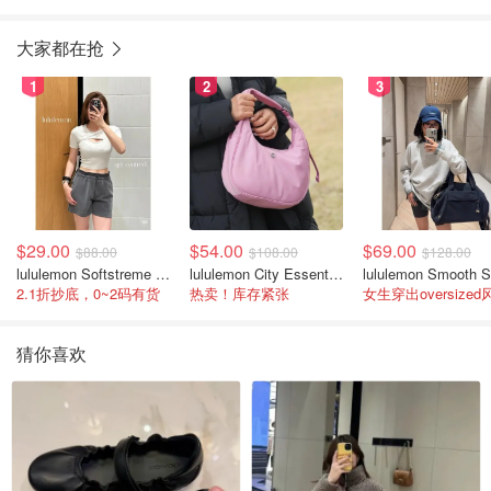
大家都在抢
1
2
3
$29.00
$54.00
$69.00
$88.00
$108.00
$128.00
lululemon Softstreme 女士高腰短裤 10cm
lululemon City Essentials 肩背包 4L
2.1折抄底，0~2码有货
热卖！库存紧张
女生穿出oversized
猜你喜欢