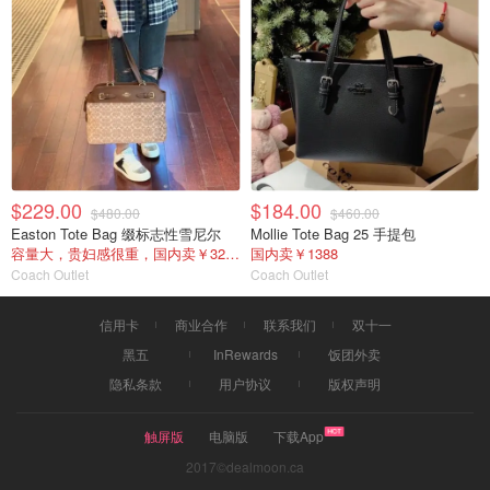
$229.00
$184.00
$480.00
$460.00
Easton Tote Bag 缀标志性雪尼尔
Mollie Tote Bag 25 手提包
容量大，贵妇感很重，国内卖￥3211
国内卖￥1388
Coach Outlet
Coach Outlet
信用卡
商业合作
联系我们
双十一
黑五
InRewards
饭团外卖
隐私条款
用户协议
版权声明
触屏版
电脑版
下载App
2017©dealmoon.ca