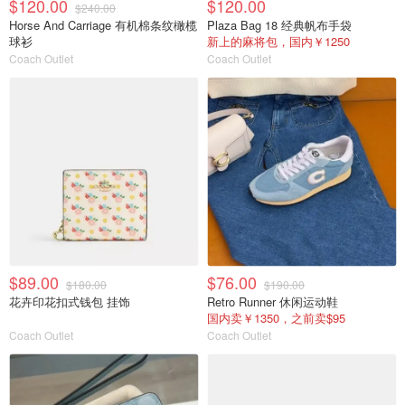
$120.00
$120.00
$240.00
Horse And Carriage 有机棉条纹橄榄
Plaza Bag 18 经典帆布手袋
球衫
新上的麻将包，国内￥1250
Coach Outlet
Coach Outlet
$89.00
$76.00
$180.00
$190.00
花卉印花扣式钱包 挂饰
Retro Runner 休闲运动鞋
国内卖￥1350，之前卖$95
Coach Outlet
Coach Outlet