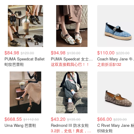
$84.98
$94.98
$110.00
$120.00
$130.00
$220.00
PUMA Speedcat Ballet
PUMA Speedcat 女士奶牛纹芭蕾鞋
Coach 
蛇纹芭蕾鞋
这双直接戳我心巴！！
之前折后$132
$668.55
$43.20
$66.00
$1112.50
$135.00
$220.00
Uma Wang 芭蕾鞋
Redmond III 防水女鞋
C Rivet Mary Jane
3.2折，史低！麂皮，防水透气
织锦女鞋