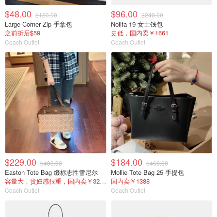
$48.00
$96.00
$120.00
$240.00
Large Corner Zip 手拿包
Nolita 19 女士钱包
之前折后$59
史低，国内卖￥1661
Coach Outlet
Coach Outlet
$229.00
$184.00
$480.00
$460.00
Easton Tote Bag 缀标志性雪尼尔
Mollie Tote Bag 25 手提包
容量大，贵妇感很重，国内卖￥3211
国内卖￥1388
Coach Outlet
Coach Outlet