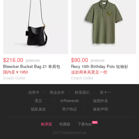
$216.00
$90.00
$360.00
$180.00
Bleecker Bucket Bag 21 单肩包
Rexy 10th Birthday Polo 短袖衫
国内卖￥1950
这款商务风更足一些
Coach Outlet
Coach Outlet
信用卡
商业合作
联系我们
双十一
黑五
InRewards
饭团外卖
隐私条款
用户协议
版权声明
触屏版
电脑版
下载App
2017©dealmoon.ca