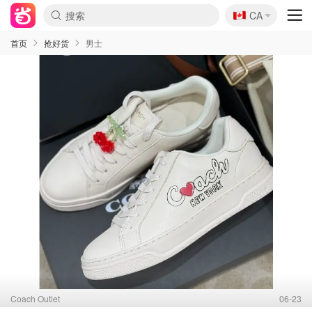
🇨🇦
CA
首页
抢好货
男士
Coach Outlet
06-23