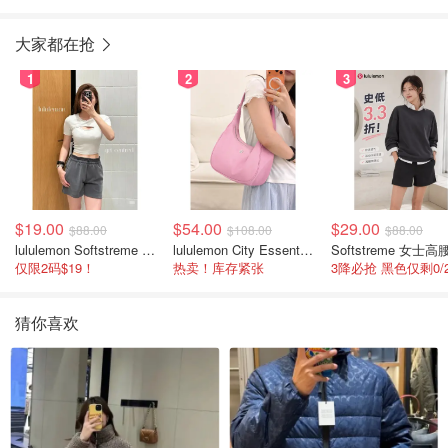
大家都在抢
1
2
3
$19.00
$54.00
$29.00
$88.00
$108.00
$88.00
lululemon Softstreme 女士高腰短裤 10cm
lululemon City Essentials 肩背包 4L
仅限2码$19！
热卖！库存紧张
猜你喜欢