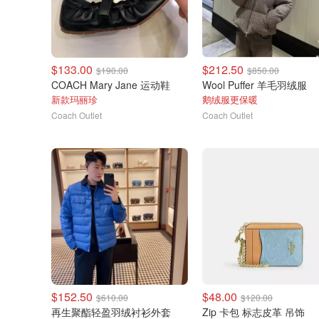
$133.00
$212.50
$190.00
$850.00
COACH Mary Jane 运动鞋
Wool Puffer 羊毛羽绒服
新款玛丽珍
鹅绒服更保暖
Coach Outlet
Coach Outlet
$152.50
$48.00
$610.00
$120.00
再生聚酯轻盈羽绒衬衫外套
Zip 卡包 标志皮革 吊饰