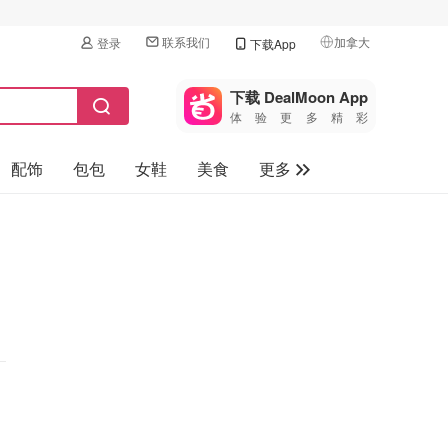
联系我们
加拿大
登录
下载App
🇺🇸
美国
下载 DealMoon App
体验更多精彩
🇨🇳
中国
配饰
包包
女鞋
美食
更多
🇨🇦
加拿大
🇬🇧
母婴玩具
英国
保健品
🇩🇪
德国
旅游
🇫🇷
法国
汽车
🇮🇹
意大利
🇦🇺
澳洲
🇳🇿
新西兰