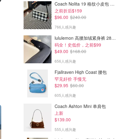
Coach Nolita 19 格纹小皮包 挂饰
$120.00
$159.00
$210.00
之前折后$159
Plaza 18厘米手包 Signature帆布
Nolita 19 手拿包 帆布
$96.00
$240.00
巨火的樱花粉麻将包 四色可选
温柔到骨子里
766人感兴趣
Coach Outlet
Coach Outlet
lululemon 高腰加绒紧身裤 28"≈71cm 5个口袋
码全！史低价，之前$99
$49.00
$168.00
656人感兴趣
Fjallraven High Coast 腰包
罕见好价 手慢无
$29.95
$60.00
605人感兴趣
Coach Ashton Mini 单肩包
上新
$139.00
555人感兴趣