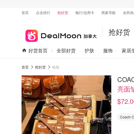
首页
点击排行
抢好货
银行/信用卡
商家导航
全民热
抢好货
好货首页
全部好货
护肤
服饰
家居
首页
抢好货
包包
COA
亮面
$72.0
Coach O