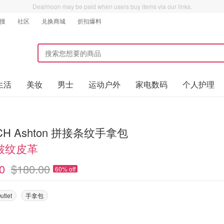
Dealmoon may be paid when users buy items via our links.
搜
社区
兑换商城
折扣爆料
生活
美妆
男士
运动户外
家电数码
个人护理
CH Ashton 拼接条纹手拿包
皱纹皮革
0
$180.00
60% off
utlet
手拿包