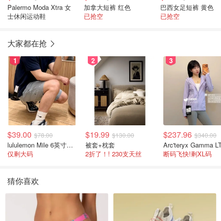
Palermo Moda Xtra 女
加拿大短裤 红色
巴西女足短裤 黄色
士休闲运动鞋
已抢空
已抢空
大家都在抢
1
2
3
$39.00
$19.99
$237.96
$78.00
$130.00
$340.00
lululemon Mile 6英寸男士短裤
被套+枕套
仅剩大码
2折了！! 230支天丝
断码飞快!剩XL码
猜你喜欢