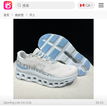
🇨🇦
CA
首页
抢好货
男士
Sporting Life CA (CA)
06-23