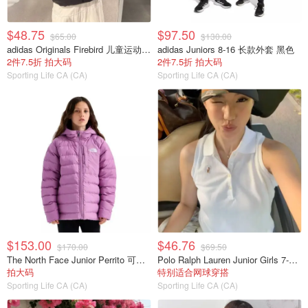
$48.75
$97.50
$65.00
$130.00
adidas Originals Firebird 儿童运动夹克 宽松款
adidas Juniors 8-16 长款外套 黑色
2件7.5折 拍大码
2件7.5折 拍大码
Sporting Life CA (CA)
Sporting Life CA (CA)
$153.00
$46.76
$170.00
$69.50
The North Face Junior Perrito 可翻转连帽夹克
Polo Ralph Lauren Junior Girls 7-16 无袖弹力网眼POLO衫
拍大码
特别适合网球穿搭
Sporting Life CA (CA)
Sporting Life CA (CA)