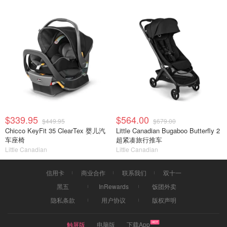
$339.95
$564.00
$449.95
$679.00
Chicco KeyFit 35 ClearTex 婴儿汽
Little Canadian Bugaboo Butterfly 2
车座椅
超紧凑旅行推车
Little Canadian
Little Canadian
信用卡
商业合作
联系我们
双十一
黑五
InRewards
饭团外卖
隐私条款
用户协议
版权声明
触屏版
电脑版
下载App