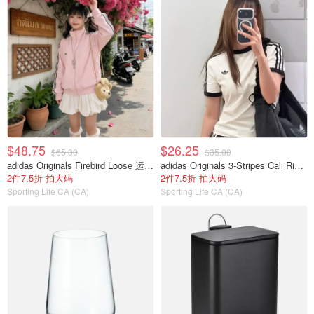
$48.75
$26.25
$65.00
$35.00
adidas Originals Firebird Loose 运动夹克 粉色
adidas Originals 3-Stripes Cali Ringer 男童短袖T恤 白色
2件7.5折 拍大码
2件7.5折 拍大码
Sporting Life CA (CA)
Sporting Life CA (CA)