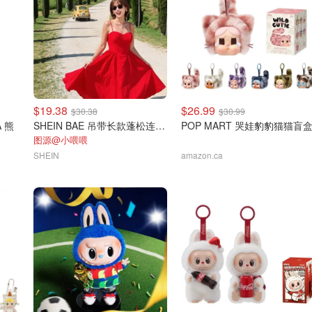
$19.38
$26.99
$30.38
$30.99
A 熊
SHEIN BAE 吊带长款蓬松连衣裙
POP MART 哭娃豹豹猫猫盲
图源@小喂喂
SHEIN
amazon.ca