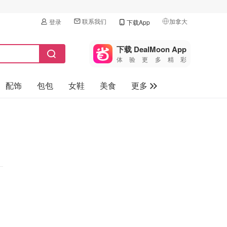
联系我们
加拿大
登录
下载App
🇺🇸
美国
下载 DealMoon App
体验更多精彩
🇨🇳
中国
配饰
包包
女鞋
美食
更多
🇨🇦
加拿大
🇬🇧
母婴玩具
英国
保健品
🇩🇪
德国
旅游
🇫🇷
法国
汽车
🇮🇹
意大利
🇦🇺
澳洲
🇳🇿
新西兰