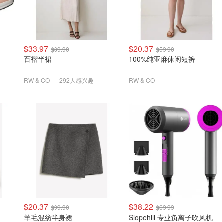
$33.97
$20.37
$89.90
$59.90
百褶半裙
100%纯亚麻休闲短裤
RW & CO
292人感兴趣
RW & CO
$20.37
$38.22
$99.90
$69.99
羊毛混纺半身裙
Slopehill 专业负离子吹风机