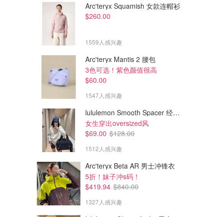
Arc'teryx Squamish 女款连帽衫
$94.98
$119.99
$139.99
$260.00
The Roger 女士运动鞋 码数3.5-7
Hoka Mach 6 跑鞋 青少年款
官网折后$110
还有5,6码捡漏
1559人感兴趣
Sporting Life CA (CA)
Altitude Sports CA (CA)
Arc'teryx Mantis 2 腰包
3色可选！紫色颜值很高
$60.00
1547人感兴趣
lululemon Smooth Spacer 经典卫衣
女生穿出oversized风
$69.00
$128.00
1512人感兴趣
Arc'teryx Beta AR 男士冲锋衣
5折！妹子冲s码！
$419.94
$840.00
1327人感兴趣