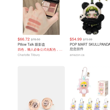
$66.72
$54.99
$78.50
$73.99
Pillow Talk 眼影盘
POP MART SKULLPAND
怠怠挂件
四色，懒人必备公式化配色，露思超爱！
Charlotte Tilbury
amazon.ca