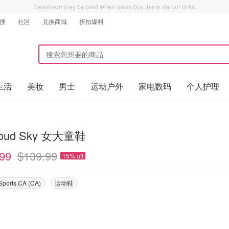
Dealmoon may be paid when users buy items via our links.
搜
社区
兑换商城
折扣爆料
生活
美妆
男士
运动户外
家电数码
个人护理
loud Sky 女大童鞋
99
$139.99
15% off
 Sports CA (CA)
运动鞋