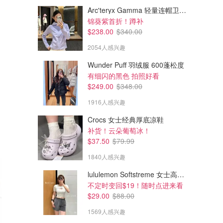
Arc'teryx Gamma 轻量连帽卫衣 女款
锦葵紫首折！蹲补
$238.00
$340.00
2054人感兴趣
Wunder Puff 羽绒服 600蓬松度
有细闪的黑色 拍照好看
$249.00
$348.00
1916人感兴趣
Crocs 女士经典厚底凉鞋
补货！云朵葡萄冰！
$37.50
$79.99
1840人感兴趣
lululemon Softstreme 女士高腰短裤 10cm
不定时变回$19！随时点进来看
$29.00
$88.00
1569人感兴趣