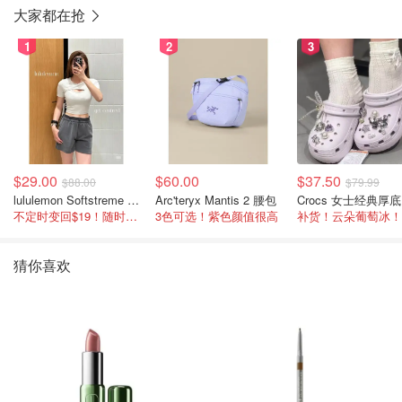
大家都在抢
1
2
3
$29.00
$60.00
$37.50
$88.00
$79.99
lululemon Softstreme 女士高腰短裤 10cm
Arc'teryx Mantis 2 腰包
C
不定时变回$19！随时点进来看
3色可选！紫色颜值很高
补货！云朵葡萄冰！
猜你喜欢