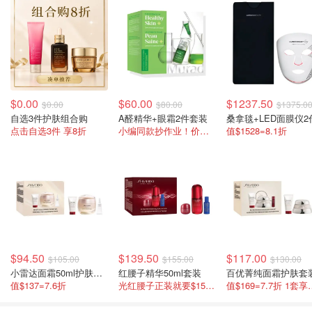
$0.00
$60.00
$1237.50
$0.00
$80.00
$1375.0
自选3件护肤组合购
A醛精华+眼霜2件套装
桑拿毯+LED面膜仪2
点击自选3件 享8折
小编同款抄作业！价值$95=6折
值$1528=8.1折
$94.50
$139.50
$117.00
$105.00
$155.00
$130.00
小雷达面霜50ml护肤套装
红腰子精华50ml套装
百优菁纯面霜护肤套
值$137=7.6折
光红腰子正装就要$155 实际价值$195
值$169=7