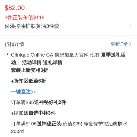
$82.00
3件正装价值$116
保湿控油护肤黄油3件套
折扣详情
查看详情
Clinique Online CA 倩碧加拿大官网 现有
夏季送礼活
动
。
活动详情
送礼详情
套装上新变相3折
+折扣区低至6折
一键直达>>
订单满$85
送神秘好礼2件
+结账
送自选中样3件
订单满$105
送神秘正装
(价值$29) 净痘修护控油爽肤水
200ml