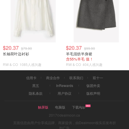
$20.37
$20.37
$79.90
$99.90
长袖荷叶边衬衫
羊毛混纺半身裙
含55%羊毛 值！
RW & CO
1085人感兴趣
RW & CO
404人感兴趣
信用卡
商业合作
联系我们
双十一
黑五
InRewards
饭团外卖
隐私条款
用户协议
版权声明
触屏版
电脑版
下载App
2017©dealmoon.ca
页面信息由用户分享或品牌、商家提供，由Dealmoon核实后发布折
扣广告