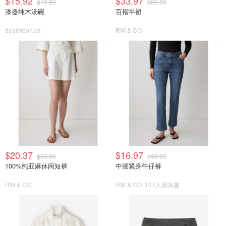
$15.92
$33.97
$19.90
$89.90
漆器纯木汤碗
百褶半裙
dealmoon.ca
RW & CO
$20.37
$16.97
$59.90
$99.90
100%纯亚麻休闲短裤
中腰紧身牛仔裤
RW & CO
RW & CO
137人感兴趣