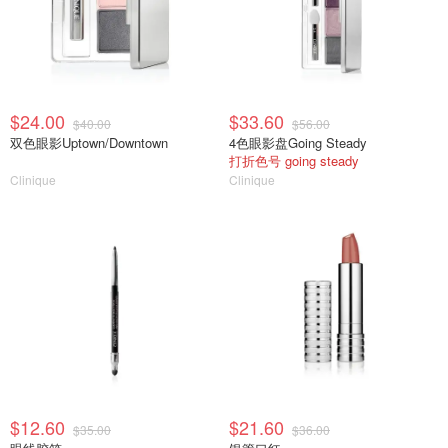
$24.00
$33.60
$40.00
$56.00
双色眼影Uptown/Downtown
4色眼影盘Going Steady
打折色号 going steady
Clinique
Clinique
$12.60
$21.60
$35.00
$36.00