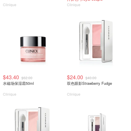
Clinique
Clinique
$43.40
$24.00
$62.00
$40.00
水磁场保湿霜50ml
双色眼影Strawberry Fudge
Clinique
Clinique