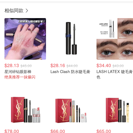
相似同款
$28.13
$28.16
$34.40
$45.00
$44.00
$43.00
星河碎钻眼影棒
Lash Clash 防水睫毛膏
LASH LATEX 睫毛膏
绝美推荐一抹爆闪
色
$78.00
$66.00
$65.00