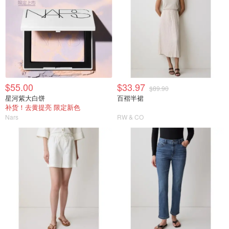
$55.00
$33.97
$89.90
星河紫大白饼
百褶半裙
补货！去黄提亮 限定新色
Nars
RW & CO