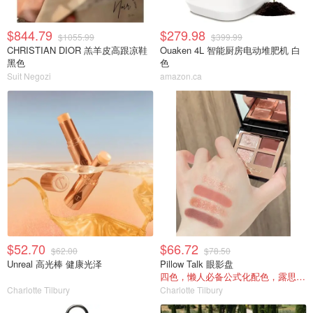
$844.79
$279.98
$1055.99
$399.99
CHRISTIAN DIOR 羔羊皮高跟凉鞋
Ouaken 4L 智能厨房电动堆肥机 白
黑色
色
Suit Negozi
amazon.ca
$52.70
$66.72
$62.00
$78.50
Unreal 高光棒 健康光泽
Pillow Talk 眼影盘
四色，懒人必备公式化配色，露思超爱！
Charlotte Tilbury
Charlotte Tilbury