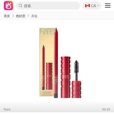
🇨🇦
CA
首页
抢好货
美妆
Nars
06-23