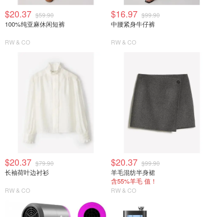
$20.37
$16.97
$59.90
$99.90
100%纯亚麻休闲短裤
中腰紧身牛仔裤
RW & CO
RW & CO
$20.37
$20.37
$79.90
$99.90
长袖荷叶边衬衫
羊毛混纺半身裙
含55%羊毛 值！
RW & CO
RW & CO