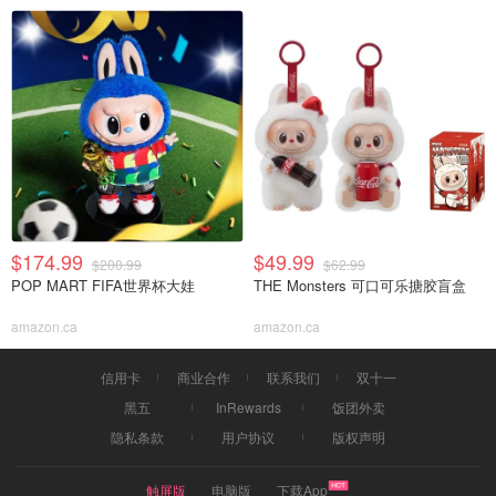
$174.99
$49.99
$200.99
$62.99
POP MART FIFA世界杯大娃
THE Monsters 可口可乐搪胶盲盒
amazon.ca
amazon.ca
信用卡
商业合作
联系我们
双十一
黑五
InRewards
饭团外卖
隐私条款
用户协议
版权声明
触屏版
电脑版
下载App