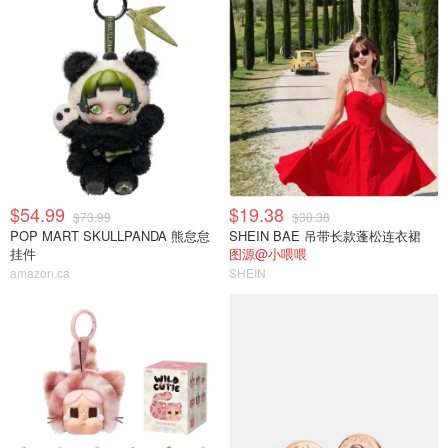
$54.99
$19.38
$73.99
$30.38
POP MART SKULLPANDA 熊怠怠
SHEIN BAE 吊带长款蓬松连衣裙
挂件
图源@小喂喂
amazon.ca
SHEIN