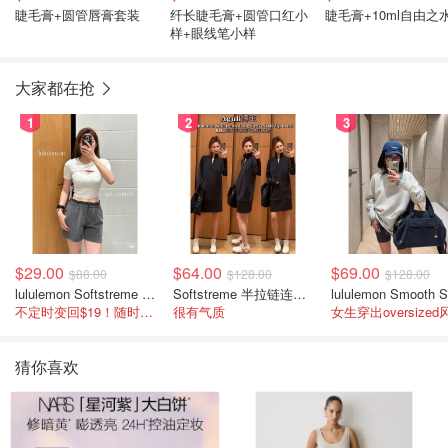
睫毛膏+圆管唇膏套装
纤长睫毛膏+圆管口红小
睫毛膏+10ml自由之
样+眼线笔小样
大家都在抢
1
2
3
$29.00
$64.00
$69.00
$88.00
$128.00
$128.00
lululemon Softstreme 女士高腰短裤 10cm
Softstreme 半拉链连衣裙
不定时变回$19！随时点进来看
很有气质
女生穿出oversized
猜你喜欢