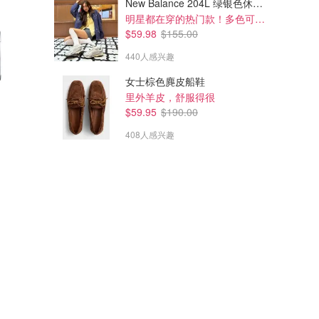
New Balance 204L 绿银色休闲鞋
明星都在穿的热门款！多色可选 3.8折
$59.98
$155.00
440人感兴趣
女士棕色麂皮船鞋
里外羊皮，舒服得很
$59.95
$190.00
408人感兴趣