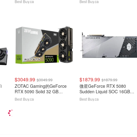
Best Buy.ca
Best Buy.ca
$3049.99
$1879.99
$3049.99
$1879.99
i
ZOTAC Gaming的GeForce
微星GeForce RTX 5080
RTX 5090 Solid 32 GB
Sudden Liquid SOC 16GB
GDDR7视频卡
GDDR7显卡
Best Buy.ca
Best Buy.ca