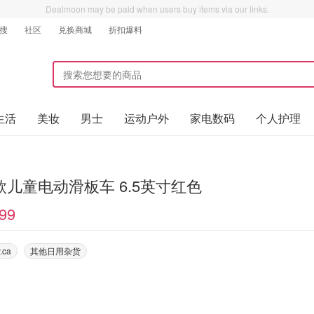
Dealmoon may be paid when users buy items via our links.
搜
社区
兑换商城
折扣爆料
生活
美妆
男士
运动户外
家电数码
个人护理
款儿童电动滑板车 6.5英寸红色
99
.ca
其他日用杂货