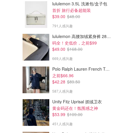
lululemon 3.5L 洗漱包/盒子包
首折 旅行必备超能装
$39.00
$48.00
791人感兴趣
lululemon 高腰加绒紧身裤 28"≈71cm 5个口袋
码全！史低价，之前$99
$49.00
$168.00
669人感兴趣
Polo Ralph Lauren French Terry 女童连帽卫衣 7-16码
之前$66.96
$42.28
$89.50
587人感兴趣
Unity Fitz Uprisal 抓绒卫衣
黄金码还在！氛围感之神
$53.99
$109.00
451人感兴趣