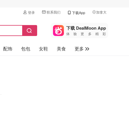
联系我们
加拿大
登录
下载App
🇺🇸
美国
下载 DealMoon App
体验更多精彩
🇨🇳
中国
配饰
包包
女鞋
美食
更多
🇨🇦
加拿大
🇬🇧
母婴玩具
英国
保健品
🇩🇪
德国
旅游
🇫🇷
法国
汽车
🇮🇹
意大利
🇦🇺
澳洲
🇳🇿
新西兰