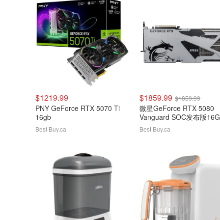
$1219.99
$1859.99
$1859.99
PNY GeForce RTX 5070 Ti
微星GeForce RTX 5080
16gb
Vanguard SOC发布版16G
GDDR7显卡
Best Buy.ca
Best Buy.ca