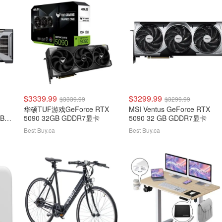
$3339.99
$3299.99
$3339.99
$3299.99
华硕TUF游戏GeForce RTX
MSI Ventus GeForce RTX
B
5090 32GB GDDR7显卡
5090 32 GB GDDR7显卡
Best Buy.ca
Best Buy.ca