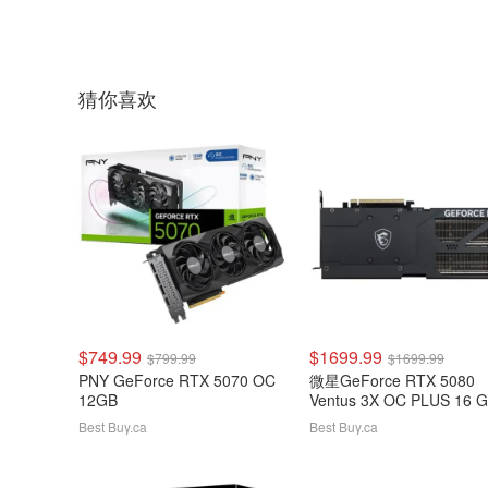
猜你喜欢
$749.99
$1699.99
$799.99
$1699.99
PNY GeForce RTX 5070 OC
微星GeForce RTX 5080
12GB
Ventus 3X OC PLUS 16 
GDDR7视频卡
Best Buy.ca
Best Buy.ca