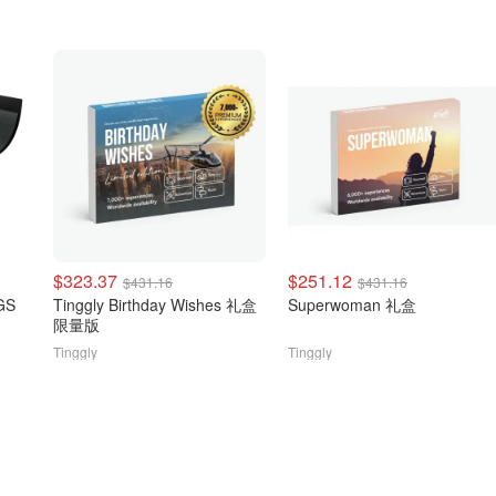
$323.37
$251.12
$431.16
$431.16
GS
Tinggly Birthday Wishes 礼盒
Superwoman 礼盒
限量版
Tinggly
Tinggly