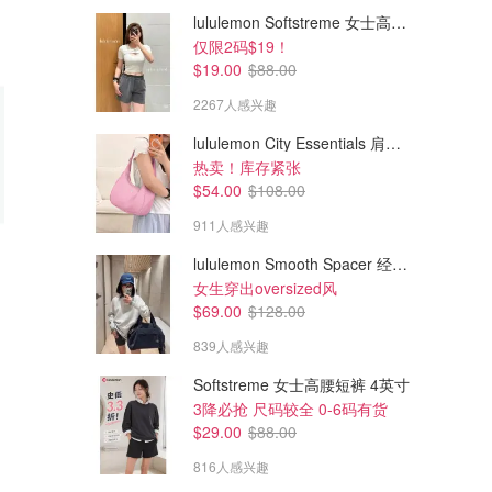
lululemon Softstreme 女士高腰短裤 10cm
仅限2码$19！
$19.00
$88.00
2267人感兴趣
lululemon City Essentials 肩背包 4L
热卖！库存紧张
$54.00
$108.00
911人感兴趣
lululemon Smooth Spacer 经典卫衣
$91.55
$16.99
$157.18
女生穿出oversized风
Thank You, Mom 贺卡
Romatico 8插座+4充电口 浪涌
$69.00
$128.00
保护插线板
比鲜花、礼盒更有心意
839人感兴趣
Tinggly
amazon.ca
Softstreme 女士高腰短裤 4英寸
3降必抢 尺码较全 0-6码有货
$29.00
$88.00
816人感兴趣