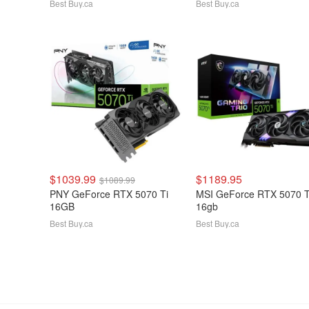
Best Buy.ca
Best Buy.ca
$1039.99
$1189.95
$1089.99
PNY GeForce RTX 5070 Ti
MSI GeForce RTX 5070 T
16GB
16gb
Best Buy.ca
Best Buy.ca