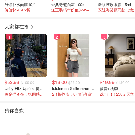
舒缓补水面膜10片
经典奇迹面霜 100ml
新版胶原眼霜 15ml
价值$49=4.2折
送正装精华价值$295+经典5件套
安妮
大家都在抢
1
2
3
$53.99
$19.00
$19.99
$109.00
$88.00
$130.00
Unity Fitz Uprisal 抓绒卫衣
lululemon Softstreme 女士高腰短裤 10cm
被套+枕套
黄金码还在！氛围感之神
2.1折抄底，0~4码有货
2折了！! 230支天丝
猜你喜欢