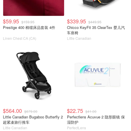
$59.95
$339.95
$159.95
$449.95
Prestige 400 棉缎床品套装 4件
Chicco KeyFit 35 ClearTex 婴儿汽
车座椅
Linen Chest CA (CA)
Little Canadian
$564.00
$22.75
$679.00
$41.00
Little Canadian Bugaboo Butterfly 2
Perfectlens Acuvue 2 隐形眼镜 保
超紧凑旅行推车
湿防护
Little Canadian
PerfectLens