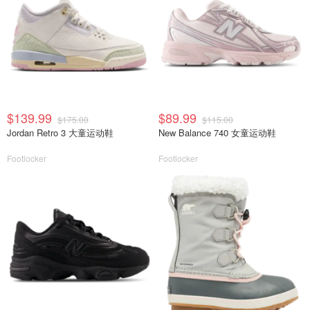
$139.99
$89.99
$175.00
$115.00
Jordan Retro 3 大童运动鞋
New Balance 740 女童运动鞋
Footlocker
Footlocker