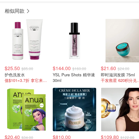
相似同款
$25.50
$144.00
$21.60
$85.00
$160.00
$24.00
护色洗发水
YSL Pure Shots 精华液
即时滋润发膜 75ml
值$101=3.7折 拿它来凑单
30ml
干发救星 62
$20.40
$810.00
$109.80
$34.00
$122.00