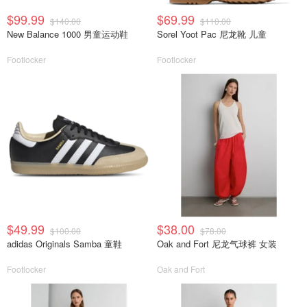
$99.99
$69.99
$140.00
$110.00
New Balance 1000 男童运动鞋
Sorel Yoot Pac 尼龙靴 儿童
Footlocker
Footlocker
$49.99
$38.00
$100.00
$78.00
adidas Originals Samba 童鞋
Oak and Fort 尼龙气球裤 女装
Footlocker
Oak and Fort