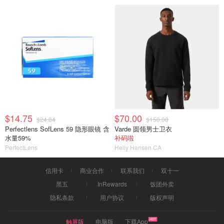
$14.75
$70.00
$24.84
$150.00
Perfectlens SofLens 59 隐形眼镜 含
Varde 圆领男士卫衣
水量59%
补码啦
PerfectLens
Helly Hansen CA
信用卡
商业合作
联系我们
双十一
黑五
InRewards
饭团外卖
隐私条款
用户协议
版权声明
触屏版
电脑版
下载App