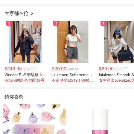
腮红
大家都在抢
1
2
3
$249.00
$29.00
$69.00
$348.00
$88.00
$128.00
Wunder Puff 羽绒服 600蓬松度
lululemon Softstreme 女士高腰短裤 10cm
有细闪的黑色 拍照好看
不定时变回$19！随时点进来看
女生穿出oversized
猜你喜欢