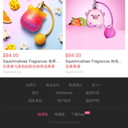
$84.00
$84.00
Squishmallows Fragrances 热带日落香水 100ml
Squishmallows Fragrances 粉色小牛香水100ml
百香果与茉莉的阳光热带花果香
花果香调
Sephora.ca
Sephora.ca
信用卡
商业合作
联系我们
双十一
黑五
InRewards
饭团外卖
隐私条款
用户协议
版权声明
触屏版
电脑版
下载App
2017©dealmoon.ca