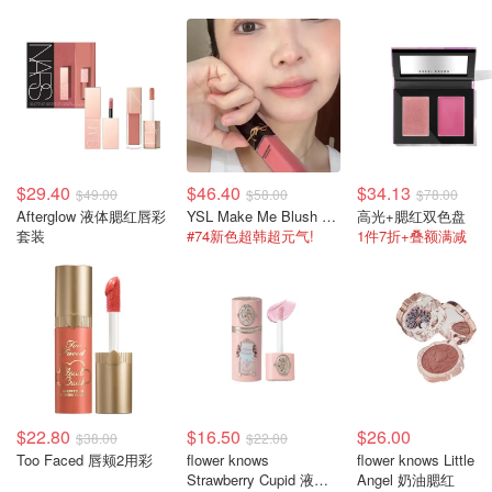
$29.40
$46.40
$34.13
$49.00
$58.00
$78.00
Afterglow 液体腮红唇彩
YSL Make Me Blush 持久液体腮红
高光+腮红双色盘
套装
#74新色超韩超元气!
1件7折+叠额满减
$22.80
$16.50
$26.00
$38.00
$22.00
Too Faced 唇颊2用彩
flower knows
flower knows Little
Strawberry Cupid 液体
Angel 奶油腮红