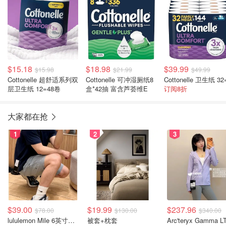
$15.18
$18.98
$39.99
$15.98
$21.99
$49.99
Cottonelle 超舒适系列双
Cottonelle 可冲湿厕纸8
层卫生纸 12=48卷
盒*42抽 富含芦荟维E
订阅8折
大家都在抢
1
2
3
$39.00
$19.99
$237.96
$78.00
$130.00
$340.00
lululemon Mile 6英寸男士短裤
被套+枕套