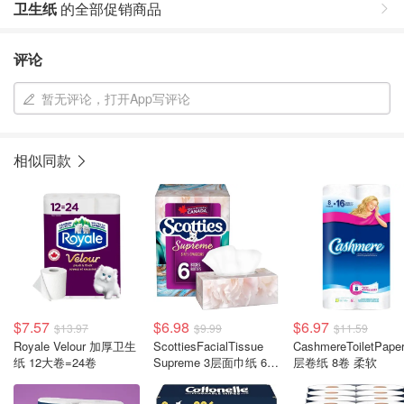
卫生纸
的全部促销商品
评论
暂无评论，打开App写评论
相似同款
$7.57
$6.98
$6.97
$13.97
$9.99
$11.59
Royale Velour 加厚卫生
ScottiesFacialTissue
CashmereToiletPaper
纸 12大卷=24卷
Supreme 3层面巾纸 6盒
层卷纸 8卷 柔软
81张