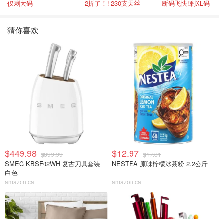
仅剩大码
2折了！! 230支天丝
断码飞快!剩XL码
猜你喜欢
$449.98
$12.97
$899.99
$17.81
SMEG KBSF02WH 复古刀具套装
NESTEA 原味柠檬冰茶粉 2.2公斤
白色
amazon.ca
amazon.ca