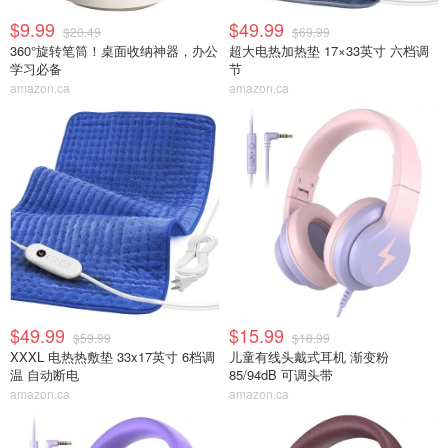
$9.99
$49.99
$20.49
$69.99
360°旋转笔筒！桌面收纳神器，办公
超大电热加热垫 17×33英寸 六档调
学习必备
节
amazon.ca
amazon.ca
$49.99
$15.99
$59.99
$18.99
XXXL 电热热敷垫 33x17英寸 6档调
儿童有线头戴式耳机 渐变粉
温 自动断电
85/94dB 可调头带
amazon.ca
amazon.ca