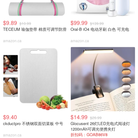
$9.89
$99.99
$10.99
$139.99
TECEUM 瑜伽垫带 棉质可调节防滑
Oral-B iO4 电动牙刷 白色 可充电
amazon.ca
amazon.ca
$9.40
$14.99
$26.99
ckductpro 不锈钢双面切菜板 中号
Glocusent 26灯LED充电式阅读灯
1200mAh可调光便携夹灯
折扣码：GOAB86V8
amazon.ca