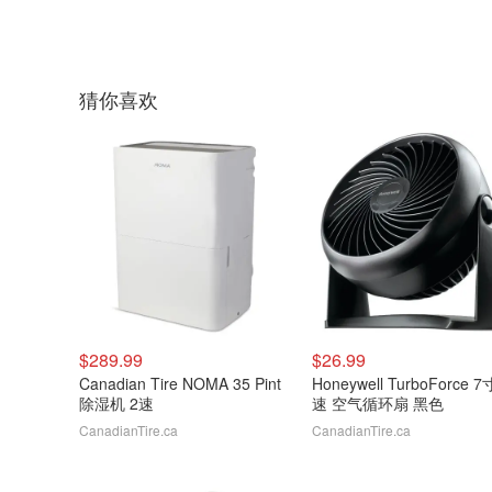
猜你喜欢
$289.99
$26.99
Canadian Tire NOMA 35 Pint
Honeywell TurboForce 7
除湿机 2速
速 空气循环扇 黑色
CanadianTire.ca
CanadianTire.ca