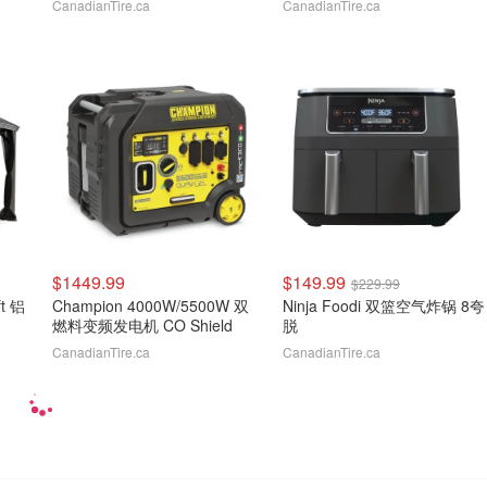
CanadianTire.ca
CanadianTire.ca
$1449.99
$149.99
$229.99
ft 铝
Champion 4000W/5500W 双
Ninja Foodi 双篮空气炸锅 8夸
燃料变频发电机 CO Shield
脱
CanadianTire.ca
CanadianTire.ca