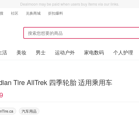
Dealmoon may be paid when users buy items via our links.
搜
社区
兑换商城
折扣爆料
生活
美妆
男士
运动户外
家电数码
个人护理
dian Tire AllTrek 四季轮胎 适用乘用车
9
nTire.ca
汽车用品