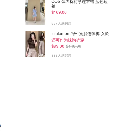
COS 弹力棉衬衫连衣裙 蓝色短
袖
$169.00
887人感兴趣
lululemon 2合1宽腿连体裤 女款
还可作为抹胸裤穿
$99.00
$148.00
883人感兴趣