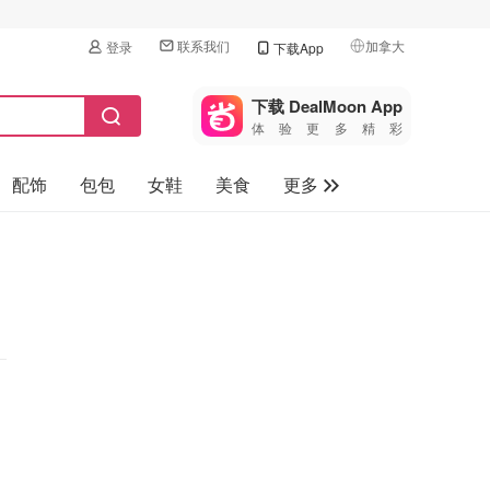
联系我们
加拿大
登录
下载App
🇺🇸
美国
下载 DealMoon App
体验更多精彩
🇨🇳
中国
配饰
包包
女鞋
美食
更多
🇨🇦
加拿大
🇬🇧
母婴玩具
英国
保健品
🇩🇪
德国
旅游
🇫🇷
法国
汽车
🇮🇹
意大利
🇦🇺
澳洲
🇳🇿
新西兰