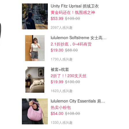
Unity Fitz Uprisal 抓绒卫衣
黄金码还在！氛围感之神
$53.99
$109.00
2097人感兴趣
lululemon Softstreme 女士高腰短裤 10cm
2.1折抄底，0~4码有货
$19.00
$88.00
1730人感兴趣
被套+枕套
$29.24
$29.24
2折了！! 230支天丝
人造皮革网布汽车座套
仿皮+网眼汽车座椅套套装
$19.99
$130.00
灰色线条款
纯黑色款
1623人感兴趣
amazon.ca
amazon.ca
lululemon City Essentials 肩背包 4L
热卖小粉包
$54.00
$108.00
1330人感兴趣