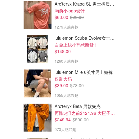
Arc'teryx Kragg SL 男士棉质短袖T恤
胸前小logo设计
$63.00
$90.00
1279人感兴趣
lululemon Scuba Evolve女士连帽卫衣 全拉链
白金上线小码就断货！
$148.00
1260人感兴趣
lululemon Mile 6英寸男士短裤
仅剩大码
$39.00
$78.00
1055人感兴趣
Arc'teryx Beta 男款夹克
再降5折!之前$424.96 大橙子好显白 蹲补
$249.94
$500.00
973人感兴趣