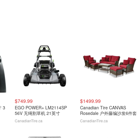
$749.99
$1499.99
寸 3
EGO POWER+ LM2114SP
Canadian Tire CANVAS
56V 无绳割草机 21英寸
Rosedale 户外藤编沙发6件套
CanadianTire.ca
CanadianTire.ca