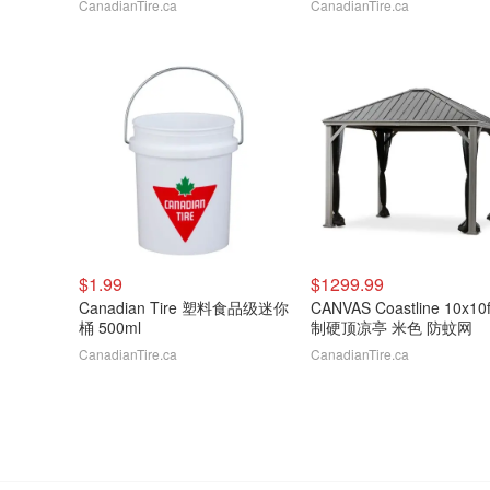
CanadianTire.ca
CanadianTire.ca
$1.99
$1299.99
Canadian Tire 塑料食品级迷你
CANVAS Coastline 10x10
桶 500ml
制硬顶凉亭 米色 防蚊网
CanadianTire.ca
CanadianTire.ca