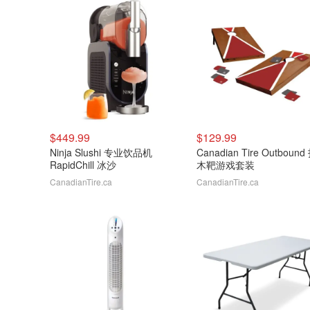
$449.99
$129.99
Ninja Slushi 专业饮品机
Canadian Tire Outboun
RapidChill 冰沙
木靶游戏套装
CanadianTire.ca
CanadianTire.ca