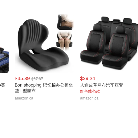
$35.89
$29.24
$67.87
8英
Bon shopping 记忆棉办公椅坐
人造皮革网布汽车座套
垫 L型腰靠
红色线条款
amazon.ca
amazon.ca