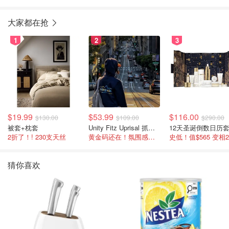
大家都在抢
1
2
3
$19.99
$53.99
$116.00
$130.00
$109.00
$290.00
被套+枕套
Unity Fitz Uprisal 抓绒卫衣
12天圣诞倒数日历
2折了！! 230支天丝
黄金码还在！氛围感之神
史低！值$565 变相
猜你喜欢