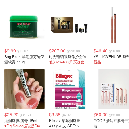
$9.99
$207.00
$46.40
$15.87
$230.00
$58.00
Bag Balm 羊毛脂万能保
时光琉璃眼唇修护套装
湿软膏 113g
值$328=6.3折 买这套享送全礼
新品
$25.20
$3.85
$50.00
$31.50
$4.97
$83.00
滋润唇膜/唇膏 15ml
Blistex 草莓润唇膏
GOOP 清润护唇膏三
#Fig Sauce据说是Dior 038平替
4.25g×3支 SPF15
装