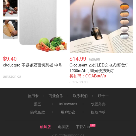
$9.40
$14.99
$26.99
ckductpro 不锈钢双面切菜板 中号
Glocusent 26灯LED充电式阅读灯
1200mAh可调光便携夹灯
折扣码：GOAB86V8
amazon.ca
amazon.ca
信用卡
商业合作
联系我们
双十一
黑五
InRewards
饭团外卖
隐私条款
用户协议
版权声明
触屏版
电脑版
下载App
2017©dealmoon.ca