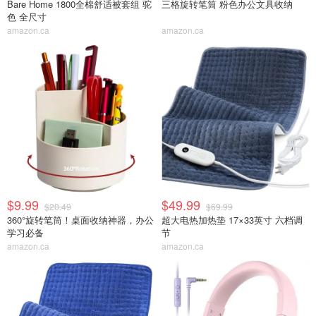
Bare Home 1800全棉舒适被套组 驼
三格旋转笔筒 粉色办公文具收纳
色 全尺寸
amazon.ca
amazon.ca
$9.99
$49.99
$20.49
$69.99
360°旋转笔筒！桌面收纳神器，办公
超大电热加热垫 17×33英寸 六档调
学习必备
节
amazon.ca
amazon.ca