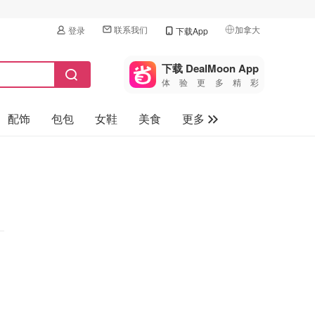
联系我们
加拿大
登录
下载App
🇺🇸
美国
下载 DealMoon App
体验更多精彩
🇨🇳
中国
配饰
包包
女鞋
美食
更多
🇨🇦
加拿大
🇬🇧
母婴玩具
英国
保健品
🇩🇪
德国
旅游
🇫🇷
法国
汽车
🇮🇹
意大利
🇦🇺
澳洲
🇳🇿
新西兰