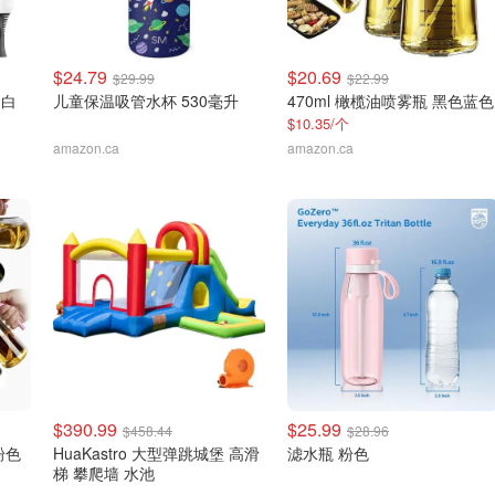
$24.79
$20.69
$29.99
$22.99
 白
儿童保温吸管水杯 530毫升
470ml 橄榄油喷雾瓶 黑色蓝色
$10.35/个
amazon.ca
amazon.ca
$390.99
$25.99
$458.44
$28.96
粉色
HuaKastro 大型弹跳城堡 高滑
滤水瓶 粉色
梯 攀爬墙 水池