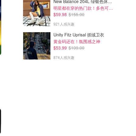
New Balance 204L 绿银色休闲鞋
明星都在穿的热门款！多色可选 3.8折
$59.98
$155.00
921人感兴趣
Unity Fitz Uprisal 抓绒卫衣
黄金码还在！氛围感之神
$53.99
$109.00
874人感兴趣