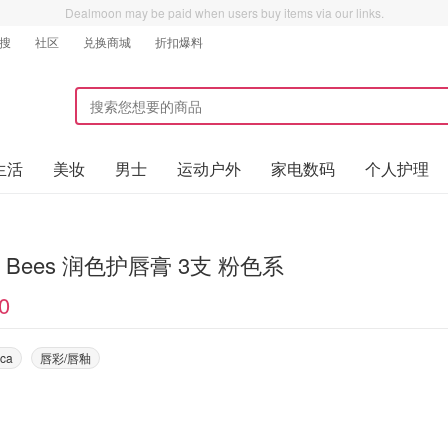
Dealmoon may be paid when users buy items via our links.
搜
社区
兑换商城
折扣爆料
生活
美妆
男士
运动户外
家电数码
个人护理
t's Bees 润色护唇膏 3支 粉色系
0
ca
唇彩/唇釉