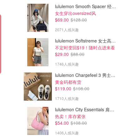
lululemon Smooth Spacer 经典卫衣
女生穿出oversized风
$69.00
$128.00
2071人感兴趣
lululemon Softstreme 女士高腰短裤 10cm
不定时变回$19！随时点进来看
$29.00
$88.00
1746人感兴趣
lululemon Chargefeel 3 男士运动鞋
$48.80
$51.00
$61.00
$68.00
黄金码都有货
YSL Rouge Pur Couture 缎面唇膏
亮泽唇釉
$119.00
$198.00
新色#N16/O8/R13
1710人感兴趣
YSL Beauty.ca
Cle de Peau Beaute CA (CA)
lululemon City Essentials 肩背包 4L
热卖！库存紧张
$54.00
$108.00
1406人感兴趣