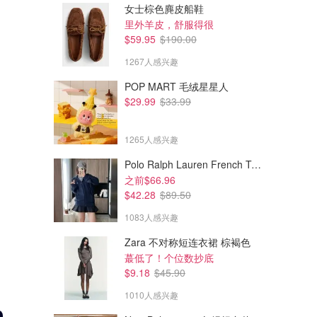
女士棕色麂皮船鞋
里外羊皮，舒服得很
$59.95
$190.00
1267人感兴趣
POP MART 毛绒星星人
$29.99
$33.99
1265人感兴趣
Polo Ralph Lauren French Terry 女童连帽卫衣 7-16码
之前$66.96
$42.28
$89.50
1083人感兴趣
Zara 不对称短连衣裙 棕褐色
蕞低了！个位数抄底
$9.18
$45.90
1010人感兴趣