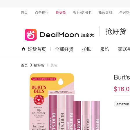
首页
点击排行
抢好货
银行/信用卡
商家导航
全民热
抢好货
好货首页
全部好货
护肤
服饰
家居
首页
抢好货
美妆
Bur
$16.0
amazon.