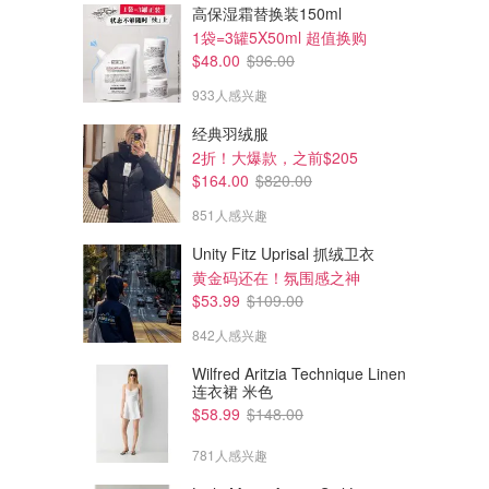
高保湿霜替换装150ml
1袋=3罐5X50ml 超值换购
$48.00
$96.00
933人感兴趣
经典羽绒服
2折！大爆款，之前$205
$164.00
$820.00
851人感兴趣
Unity Fitz Uprisal 抓绒卫衣
黄金码还在！氛围感之神
$53.99
$109.00
842人感兴趣
Wilfred Aritzia Technique Linen
连衣裙 米色
$58.99
$148.00
781人感兴趣