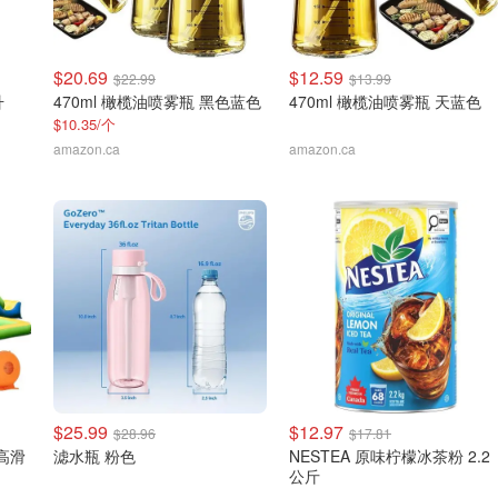
$20.69
$12.59
$22.99
$13.99
升
470ml 橄榄油喷雾瓶 黑色蓝色
470ml 橄榄油喷雾瓶 天蓝色
$10.35/个
amazon.ca
amazon.ca
$25.99
$12.97
$28.96
$17.81
 高滑
滤水瓶 粉色
NESTEA 原味柠檬冰茶粉 2.2
公斤