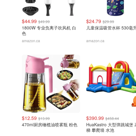
$44.99
$24.79
$49.99
$29.99
1800W 专业负离子吹风机 白
儿童保温吸管水杯 530毫
色
amazon.ca
amazon.ca
$12.59
$390.99
$13.99
$458.44
470ml厨房橄榄油喷雾瓶 粉色
HuaKastro 大型弹跳城堡
梯 攀爬墙 水池