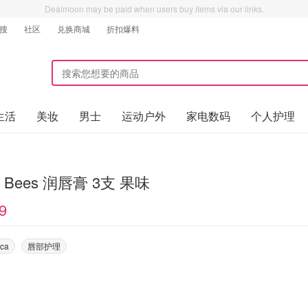
Dealmoon may be paid when users buy items via our links.
搜
社区
兑换商城
折扣爆料
生活
美妆
男士
运动户外
家电数码
个人护理
's Bees 润唇膏 3支 果味
9
ca
唇部护理