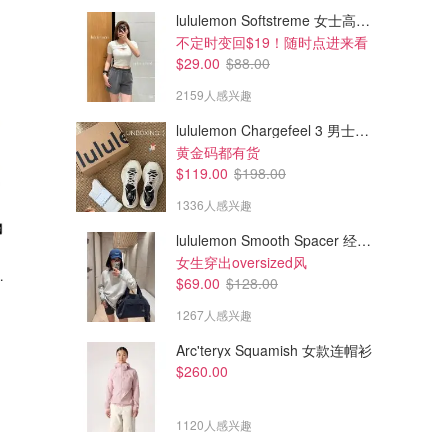
lululemon Softstreme 女士高腰短裤 10cm
不定时变回$19！随时点进来看
$29.00
$88.00
2159人感兴趣
lululemon Chargefeel 3 男士运动鞋
黄金码都有货
$119.00
$198.00
1336人感兴趣
lululemon Smooth Spacer 经典卫衣
$9.99
$207.00
$15.87
$230.00
女生穿出oversized风
a Bounce
Bag Balm 羊毛脂万能保湿软膏
时光琉璃眼唇修护套装
$69.00
$128.00
113g
值$328=6.3折 买这套享送全礼
1267人感兴趣
amazon.ca
Shiseido.ca
Arc'teryx Squamish 女款连帽衫
$260.00
1120人感兴趣