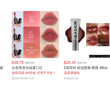
$38.75
$28.35
$62.00
$33.16
形膏
全新黑管丝绒雾口红
EADEM 保湿唇膏/唇膜 #Bob
超级高级 8H持妆 丝滑不卡纹！
温柔裸咖色
Bobbi Brown CA
amazon.ca