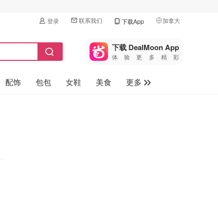
联系我们
加拿大
登录
下载App
🇺🇸
美国
下载 DealMoon App
体验更多精彩
🇨🇳
中国
配饰
包包
女鞋
美食
更多
🇨🇦
加拿大
🇬🇧
母婴玩具
英国
保健品
🇩🇪
德国
旅游
🇫🇷
法国
汽车
🇮🇹
意大利
🇦🇺
澳洲
🇳🇿
新西兰