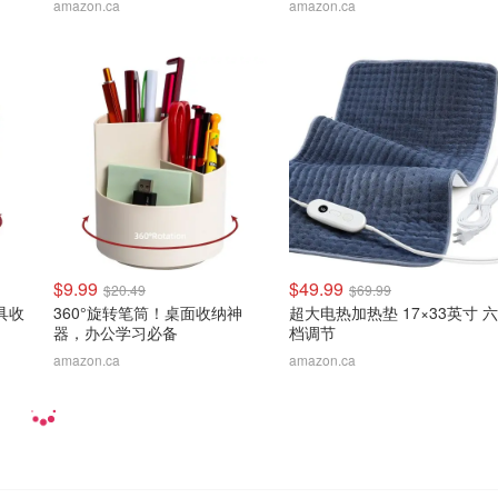
amazon.ca
amazon.ca
$9.99
$49.99
$20.49
$69.99
具收
360°旋转笔筒！桌面收纳神
超大电热加热垫 17×33英寸 六
器，办公学习必备
档调节
amazon.ca
amazon.ca